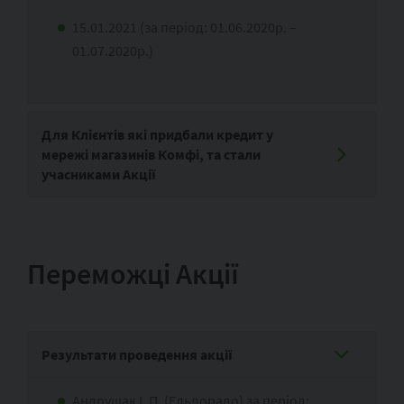
15.01.2021 (за період: 01.06.2020р. –
01.07.2020р.)
Для Клієнтів які придбали кредит у
мережі магазинів Комфі, та стали
учасниками Акції
Переможці Акції
Результати проведення акції
Андрущак І. П. (Ельдорадо) за період: