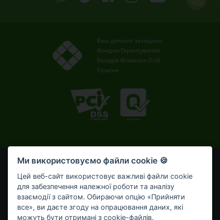
Ваш депозит захищено
Фондом Гарантування
Вкладів Фізичних Осіб
України
Ми використовуємо файли cookie 🍪
© OTP Bank, 2008-2026. Усі права захищені.
Ліцензія НБУ № 191 від 05.10.2011 р.
Цей веб-сайт використовує важливі файли cookie
Внесено до Державного реєстру банків №273
для забезпечення належної роботи та аналізу
від 02.03.1998 р.
взаємодії з сайтом. Обираючи опцію «Прийняти
все», ви даєте згоду на опрацювання даних, які
Умови використання
Bикористання cookie-файлів
можуть бути отримані з cookie-файлів.