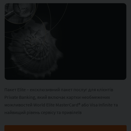
Пакет Elite – ексклюзивний пакет послуг для клієнтів
Private Banking, який включає картки необмежених
можливостей World Elite MasterCard® або Visa Infinite та
найвищий рівень сервісу та привілеїв