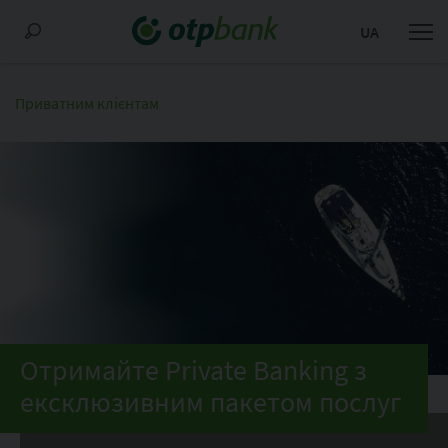
UA
Приватним клієнтам
Отримайте Private Banking з
ексклюзивним пакетом послуг