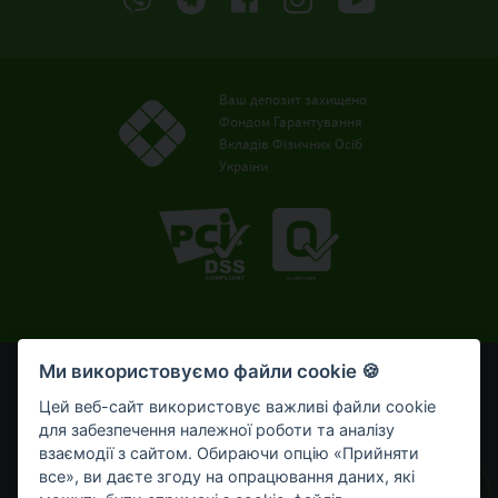
Ваш депозит захищено
Фондом Гарантування
Вкладів Фізичних Осіб
України
Ми використовуємо файли cookie 🍪
© OTP Bank, 2008-2026. Усі права захищені.
Ліцензія НБУ № 191 від 05.10.2011 р.
Цей веб-сайт використовує важливі файли cookie
Внесено до Державного реєстру банків №273
для забезпечення належної роботи та аналізу
від 02.03.1998 р.
взаємодії з сайтом. Обираючи опцію «Прийняти
все», ви даєте згоду на опрацювання даних, які
Умови використання