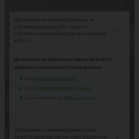
Дострокове розірвання Договору по
картковому рахунку або закриття
карткового рахунку/картки за ініціативою
клієнта
Дострокове розірвання договору може бути
здійснено клієнтом наступним шляхом:
через
відділення Банку
через
Довідковий центр Банку
через месенджер
Telegram
/
Viber
Дострокове розірвання договору або
закриття рахунку/картки через відділення