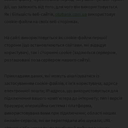
дії, що залежить від того, для чого він використовується.
Як і більшість веб-сайтів,
otpbank.com.ua
використовує
cookie-файли на своїх веб-сторінках.
На сайті використовується як cookie-файли першої
сторони (що встановлюються сайтами, які відвідує
користувач), так і сторонні cookie (задаються сервером,
розташовані поза сервером нашого сайту).
Прикладами даних, які можуть аналізуватися із
застосуванням cookie-файлів, є ім'я користувача; адреса
електронної пошти; IP-адреса, що використовується для
підключення вашого комп'ютера до інтернету; тип і версія
браузера; операційна система і платформа,
використовувана вами при підключенні; області наших
онлайн-сервісів, які ви переглядали або шукали; URL-
адреси з або через які ви прибули й вийшли з наших