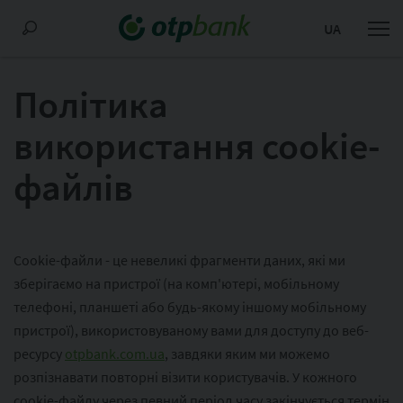
UA
Політика
використання cookie-
файлів
Cookie-файли - це невеликі фрагменти даних, які ми
зберігаємо на пристрої (на комп'ютері, мобільному
телефоні, планшеті або будь-якому іншому мобільному
пристрої), використовуваному вами для доступу до веб-
ресурсу
otpbank.com.ua
, завдяки яким ми можемо
розпізнавати повторні візити користувачів. У кожного
cookie-файлу через певний період часу закінчується термін