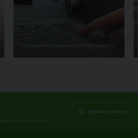
Погашення кредитної заборгованості
Дзвонiть online
з тарифами Вашого оператора