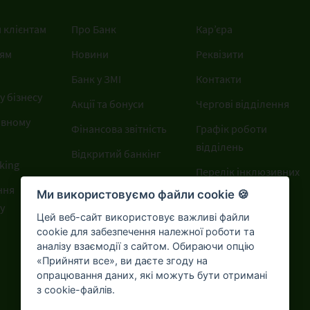
 клієнтам
Про Банк
Кар’єра
ям
Новини
Реквізити
Банк у ЗМІ
Контакти
 бізнесу
Акції та бонуси
Чергові відділення
ивному
Фінансова звітність
Графік роботи
відділень
Відкритий банкінг
king
Перелік інклюзивних
ння
відділень
Ми використовуємо файли cookie 🍪
у
Цей веб-сайт використовує важливі файли
cookie для забезпечення належної роботи та
аналізу взаємодії з сайтом. Обираючи опцію
«Прийняти все», ви даєте згоду на
опрацювання даних, які можуть бути отримані
з cookie-файлів.