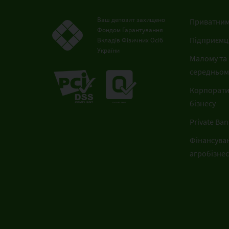
Ваш депозит захищено
Приватним
Фондом Гарантування
Підприємц
Вкладів Фізичних Осіб
України
Малому та
середньому
Корпорат
бізнесу
Private Ban
Фінансува
агробізнес