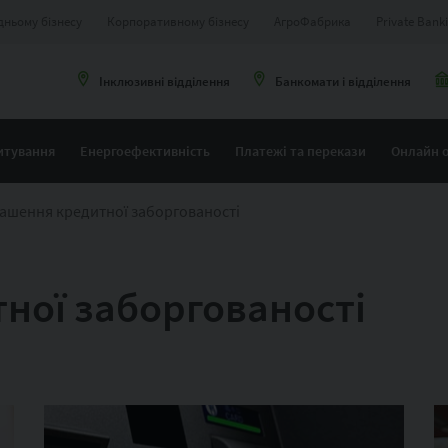
дньому бізнесу
Корпоративному бізнесу
АгроФабрика
Private Bank
Інклюзивні відділення
Банкомати і відділення
итування
Енергоефективність
Платежі та перекази
Онлайн 
ашення кредитної заборгованості
ної заборгованості