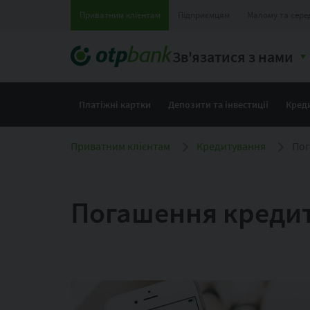
Приватним клієнтам
Підприємцям
Малому та сере
Зв'язатися з нами
Платіжні картки
Депозити та інвестиції
Кред
Приватним клієнтам
Кредитування
Пог
Погашення кредит