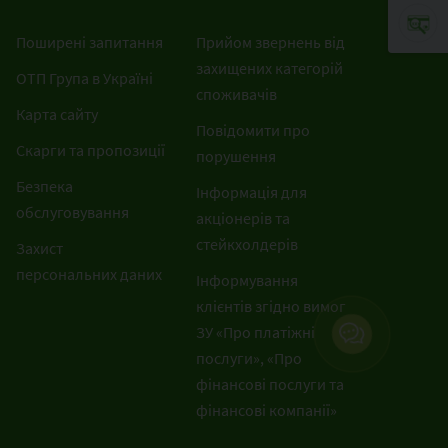
Поширені запитання
Прийом звернень від
захищених категорій
ОТП Група в Україні
споживачів
Карта сайту
Повідомити про
Скарги та пропозиції
порушення
Безпека
Інформація для
обслуговування
акціонерів та
стейкхолдерів
Захист
персональних даних
Інформування
клієнтів згідно вимог
ЗУ «Про платіжні
послуги», «Про
фінансові послуги та
фінансові компанії»