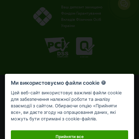
Ваш депозит захищено
Фондом Гарантування
Вкладів Фізичних Осіб
України
Ми використовуємо файли cookie 🍪
© OTP Bank, 2008-2026. Усі права захищені.
Ліцензія НБУ № 191 від 05.10.2011 р.
Цей веб-сайт використовує важливі файли cookie
Внесено до Державного реєстру банків №273
для забезпечення належної роботи та аналізу
від 02.03.1998 р.
взаємодії з сайтом. Обираючи опцію «Прийняти
все», ви даєте згоду на опрацювання даних, які
Умови використання
Bикористання cookie-файлів
можуть бути отримані з cookie-файлів.
Обробка персональних даних
Мобільний застосунок OTP Bank UA для приватних клієнтів
Прийняти все