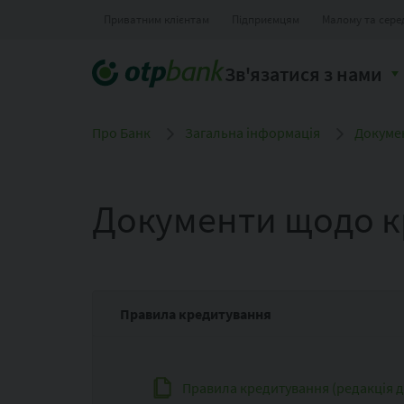
Приватним клієнтам
Підприємцям
Малому та сере
Зв'язатися з нами
Про Банк
Загальна інформація
Докуме
Документи щодо к
Правила кредитування
Правила кредитування (редакція діє