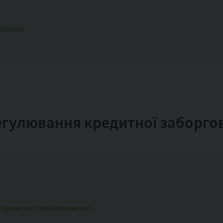
редника
егулювання кредитної заборго
 кредитної заборгованості