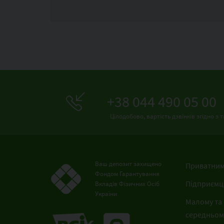
+38 044 490 05 00
Цілодобово, вартість дзвінків згідно 
Ваш депозит захищено
Приватним
Фондом Гарантування
Підприємц
Вкладів Фізичних Осіб
України
Малому та
середньому