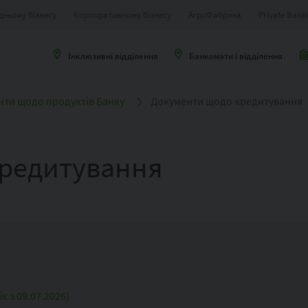
дньому бізнесу
Корпоративному бізнесу
АгроФабрика
Private Bank
Інклюзивні відділення
Банкомати і відділення
нти щодо продуктів Банку
Документи щодо кредитування
редитування
 з 09.07.2026)