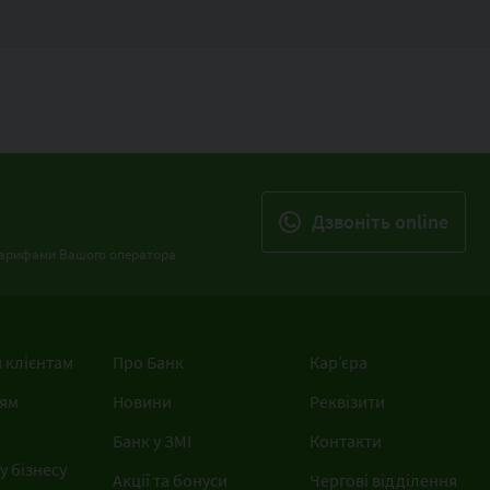
Дзвонiть online
з тарифами Вашого оператора
 клієнтам
Про Банк
Кар’єра
ям
Новини
Реквізити
Банк у ЗМІ
Контакти
 бізнесу
Акції та бонуси
Чергові відділення