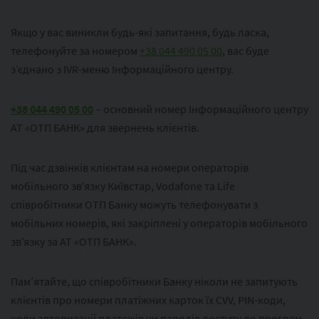
Якщо у вас виникли будь-які запитання, будь ласка,
телефонуйте за номером
+38 044 490 05 00
, вас буде
з’єднано з IVR-меню Інформаційного центру.
+38 044 490 05 00
– основний номер Інформаційного центру
АТ «ОТП БАНК» для звернень клієнтів.
Під час дзвінків клієнтам на номери операторів
мобільного зв'язку Київстар, Vodafone та Life
співробітники ОТП Банку можуть телефонувати з
мобільних номерів, які закріплені у операторів мобільного
зв'язку за АТ «ОТП БАНК».
Пам’ятайте, що співробітники Банку ніколи не запитують
клієнтів про номери платіжних карток їх CVV, PIN-коди,
коди авторизації платежів чи паролів доступу до програм