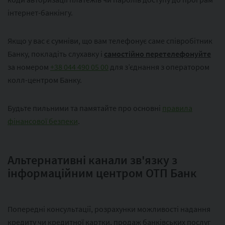
інтернет-банкінгу.
Якщо у вас є сумніви, що вам телефонує саме співробітник
Банку, покладіть слухавку і
самостійно перетелефонуйте
за номером
+38 044 490 05 00
для з’єднання з оператором
колл-центром Банку.
Будьте пильними та памятайте про основні
правила
фінансової безпеки
.
Альтернативні канали зв'язку з
інформаційним центром ОТП Банк
Попередні консультації, розрахунки можливості надання
кредиту чи кредитної картки, продаж банківських послуг