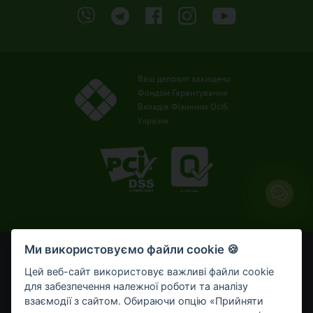
Ваш депозит захищено
Фондом Гарантування
Вкладів Фізичних Осіб
України
Ми використовуємо файли cookie 🍪
© OTP Bank, 2008-2026. Усі права захищені.
Ліцензія НБУ № 191 від 05.10.2011 р.
Цей веб-сайт використовує важливі файли cookie
Внесено до Державного реєстру банків №273
для забезпечення належної роботи та аналізу
від 02.03.1998 р.
взаємодії з сайтом. Обираючи опцію «Прийняти