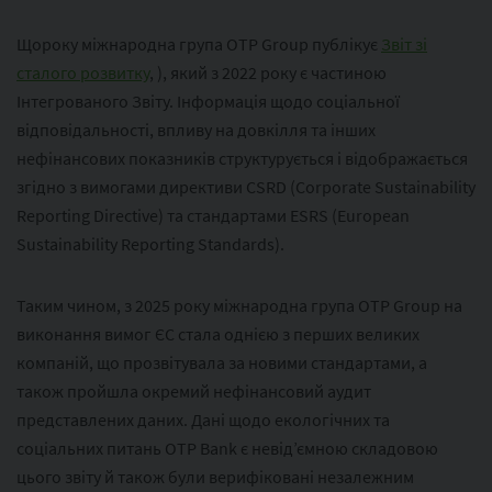
Щороку міжнародна група OTP Group публікує
Звіт зі
сталого розвитку
, ), який з 2022 року є частиною
Інтегрованого Звіту. Інформація щодо соціальної
відповідальності, впливу на довкілля та інших
нефінансових показників структурується і відображається
згідно з вимогами директиви CSRD (Corporate Sustainability
Reporting Directive) та стандартами ESRS (European
Sustainability Reporting Standards).
Таким чином, з 2025 року міжнародна група OTP Group на
виконання вимог ЄС стала однією з перших великих
компаній, що прозвітувала за новими стандартами, а
також пройшла окремий нефінансовий аудит
представлених даних. Дані щодо екологічних та
соціальних питань OTP Bank є невід’ємною складовою
цього звіту й також були верифіковані незалежним