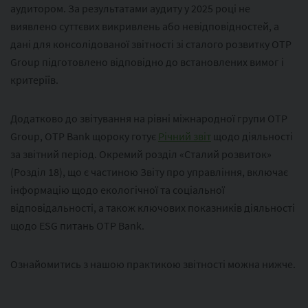
аудитором. За результатами аудиту у 2025 році не
виявлено суттєвих викривлень або невідповідностей, а
дані для консолідованої звітності зі сталого розвитку OTP
Group підготовлено відповідно до встановлених вимог і
критеріїв.
Додатково до звітування на рівні міжнародної групи OTP
Group, OTP Bank щороку готує
Річний звіт
щодо діяльності
за звітний період. Окремий розділ «Сталий розвиток»
(Розділ 18), що є частиною Звіту про управління, включає
інформацію щодо екологічної та соціальної
відповідальності, а також ключових показників діяльності
щодо ESG питань OTP Bank.
Ознайомитись з нашою практикою звітності можна нижче.