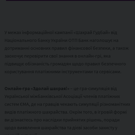
У межах інформаційної кампанії «Шахрай Гудбай» від
Національного банку України ОТП Банк наголошує на
дотриманні основних правил фінансової безпеки, а також
заохочує перевірити свої знання в онлайн-грі, яка
підвищує обізнаність громадян щодо правил безпечного
користування платіжними інструментами та сервісами.
Онлайн-гра «Здолай шахрая!»
– це гра-симуляція від
Української міжбанківської Асоціації членів платіжних
систем ЄМА, де на гравців чекають симуляції різноманітних
видів платіжного шахрайства. Окрім того, в ігровій формі
ви дізнаєтесь про наслідки прийнятих рішень, поради
щодо виявлення шахрайства та дієві засоби захисту у