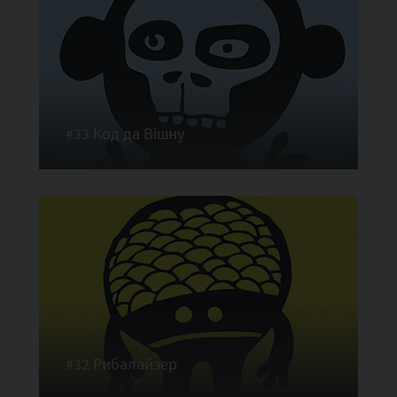
#33 Код да Вішну
#32 Рибалайзер