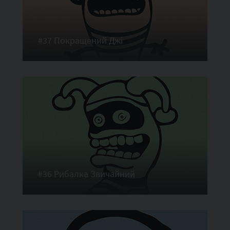
#37 Покращений Джі
#36 Рибалка Звичайний