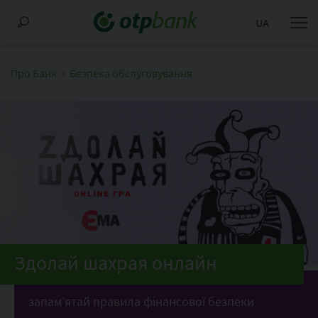
UA
Про Банк
Безпека обслуговування
Здолай шахрая онлайн
запам’ятай правила фінансової безпеки