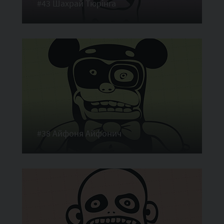
#43 Шахрай Тюрінга
#38 Айфоня Айфонич