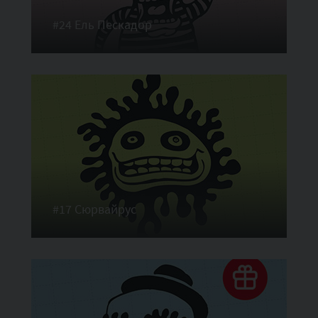
#24 Ель Пескадор
#17 Сюрвайрус