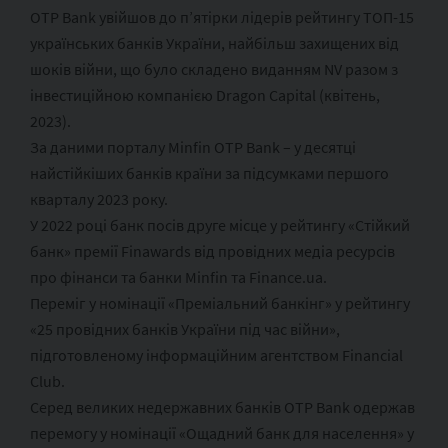
OTP Bank увійшов до п’ятірки лідерів рейтингу ТОП-15
українських банків України, найбільш захищених від
шоків війни, що було складено виданням NV разом з
інвестиційною компанією Dragon Capital (квітень,
2023).
За даними порталу Minfin OTP Bank – у десятці
найстійкіших банків країни за підсумками першого
кварталу 2023 року.
У 2022 році банк посів друге місце у рейтингу «Стійкий
банк» премії Finawards від провідних медіа ресурсів
про фінанси та банки Minfin та Finance.ua.
Переміг у номінації «Преміальний банкінг» у рейтингу
«25 провідних банків України під час війни»,
підготовленому інформаційним агентством Financial
Club.
Серед великих недержавних банків OTP Bank одержав
перемогу у номінації «Ощадний банк для населення» у