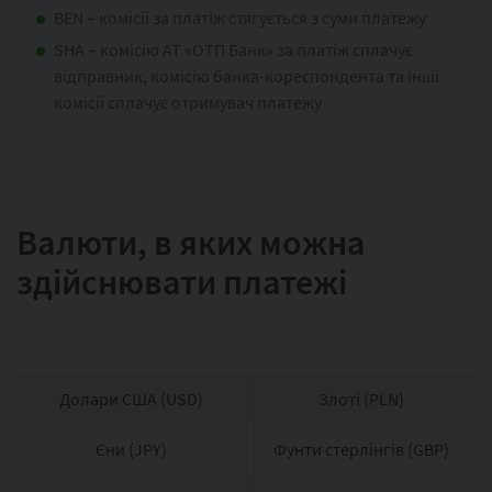
BEN – комісії за платіж стягується з суми платежу
SHA – комісію АТ «ОТП Банк» за платіж сплачує
відправник, комісію банка-кореспондента та інші
комісії сплачує отримувач платежу
Валюти, в яких можна
здійснювати платежі
Долари США (USD)
Злоті (PLN)
Єни (JPY)
Фунти стерлінгів (GBP)