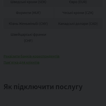
Шведські крони (SEK)
Євро (EUR)
Форинти (HUF)
Чеські крони (CZK)
Юань Женьміньбі (CNY)
Канадські долари (CAD)
Швейцарські франки
(CHF)
Реквізити банків-кореспондентів
Пам’ятка для клієнтів
Як підключити послугу