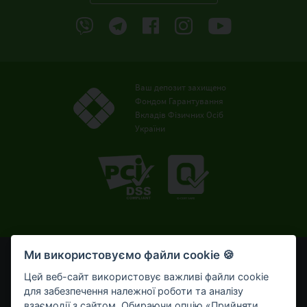
Ваш депозит захищено
Фондом Гарантування
Вкладів Фізичних Осіб
України
Ми використовуємо файли cookie 🍪
© OTP Bank, 2008-2026. Усі права захищені.
Ліцензія НБУ № 191 від 05.10.2011 р.
Цей веб-сайт використовує важливі файли cookie
Внесено до Державного реєстру банків №273
для забезпечення належної роботи та аналізу
від 02.03.1998 р.
взаємодії з сайтом. Обираючи опцію «Прийняти