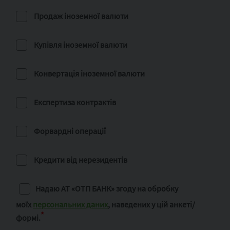
Продаж іноземної валюти
Купівля іноземної валюти
Конвертація іноземної валюти
Експертиза контрактів
Форвардні операції
Кредити від нерезидентів
Надаю АТ «ОТП БАНК» згоду на обробку
моїх
персональних даних
,
наведених у цій анкеті/
*
формі.