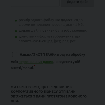
розмір одного файлу, що додається до
форми не повинен перевищувати 1 Мб;
додані файл повинен бути зображенням;
допустимий формат зображеннь, що
завантажуються: jpg, jpeg, png, pdf.
Надаю АТ «ОТП БАНК» згоду на обробку
моїх
персональних даних
,
наведених у цій
*
анкеті/формі.
МИ ГАРАНТУЄМО, ЩО ПРЕДСТАВНИК
КОРПОРАТИВНОГО БІЗНЕСУ ОТП БАНК
ЗВ'ЯЖЕТЬСЯ З ВАМИ ПРОТЯГОМ 1 РОБОЧОГО
ДНЯ.