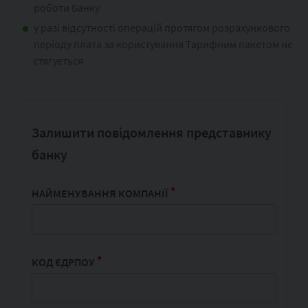
роботи Банку
у разі відсутності операцій протягом розрахункового
періоду плата за користування Тарифним пакетом не
стягується
Залишити повідомлення представнику
банку
*
НАЙМЕНУВАННЯ КОМПАНІЇ
*
КОД ЄДРПОУ