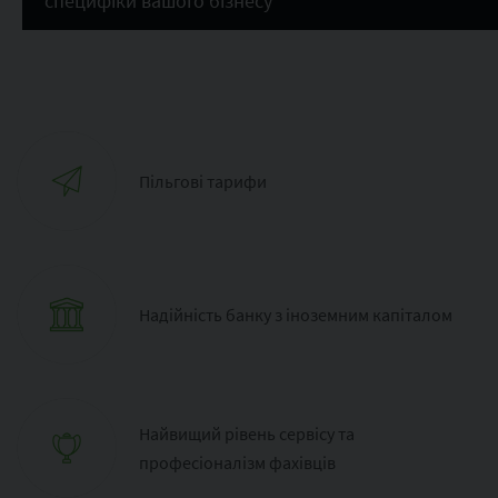
специфіки вашого бізнесу
Пільгові тарифи
Надійність банку з іноземним капіталом
Найвищий рівень сервісу та
професіоналізм фахівців