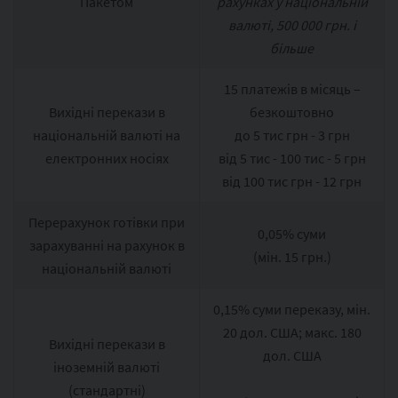
Пакетом
рахунках у національній
валюті, 500 000 грн. і
більше
15 платежів в місяць –
Вихідні перекази в
безкоштовно
національній валюті на
до 5 тис грн - 3 грн
електронних носіях
від 5 тис - 100 тис - 5 грн
від 100 тис грн - 12 грн
Перерахунок готівки при
0,05% суми
зарахуванні на рахунок в
(мін. 15 грн.)
національній валюті
0,15% суми переказу, мін.
20 дол. США; макс. 180
Вихідні перекази в
дол. США
іноземній валюті
(стандартні)