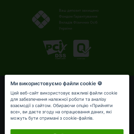
Ваш депозит захищено
Фондом Гарантування
Вкладів Фізичних Осіб
України
Ми використовуємо файли cookie 🍪
© OTP Bank, 2008-2026. Усі права захищені.
Ліцензія НБУ № 191 від 05.10.2011 р.
Цей веб-сайт використовує важливі файли cookie
Внесено до Державного реєстру банків №273
для забезпечення належної роботи та аналізу
від 02.03.1998 р.
взаємодії з сайтом. Обираючи опцію «Прийняти
все», ви даєте згоду на опрацювання даних, які
Умови використання
Bикористання cookie-файлів
можуть бути отримані з cookie-файлів.
Обробка персональних даних
Інтернет-банкінг Click OTPay для корпоративного бізнесу