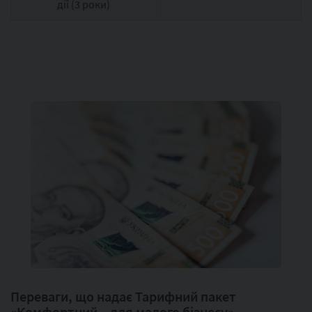
дії (3 роки)
Переваги, що надає Тарифний пакет
«Комфортний – для малого бізнесу»