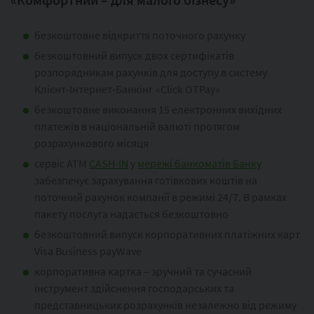
безкоштовне відкриття поточного рахунку
безкоштовний випуск двох сертифікатів
розпорядникам рахунків для доступу в систему
Клієнт-Інтернет-Банкінг «Click OTPay»
безкоштовне виконання 15 електронних вихідних
платежів в національній валюті протягом
розрахункового місяця
сервіс ATM
CASH-IN
у
мережі банкоматів Банку
забезпечує зарахування готівкових коштів на
поточний рахунок компанії в режимі 24/7. В рамках
пакету послуга надається безкоштовно
безкоштовний випуск корпоративних платіжних карт
Visa Business payWave
корпоративна картка – зручний та сучасний
інструмент здійснення господарських та
представницьких розрахунків незалежно від режиму