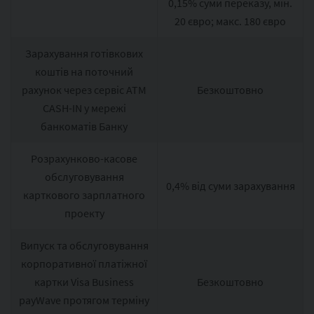
0,15% суми переказу, мін.
20 євро; макс. 180 євро
Зарахування готівкових
коштів на поточний
рахунок через сервіс ATM
Безкоштовно
CASH-IN у мережі
банкоматів Банку
Розрахунково-касове
обслуговування
0,4% від суми зарахування
карткового зарплатного
проекту
Випуск та обслуговування
корпоративної платіжної
картки Visa Business
Безкоштовно
payWave протягом терміну