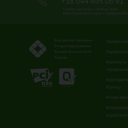
+38 044 495 06 91
У робочі дні банку з 09:00 до 18:00,
вартість дзвінків згідно з тарифами В
Ваш депозит захищено
Приватним
Фондом Гарантування
Підприємц
Вкладів Фізичних Осіб
України
Малому та
середньому
Корпорат
бізнесу
Private Ban
Фінансува
агробізнес