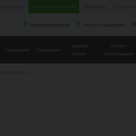
дньому бізнесу
Корпоративному бізнесу
АгроФабрика
Private Bank
Інклюзивні відділення
Банкомати і відділення
Тарифні
Онлайн-
Страхування
Розрахунки
пакети
обслуговування
ослуга Cash-In