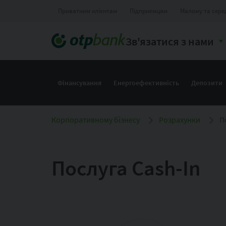
Приватним клієнтам
Підприємцям
Малому та сере
Зв'язатися з нами
Фінансування
Енергоефективність
Депозити
Корпоративному бізнесу
Розрахунки
П
Послуга Cash-In