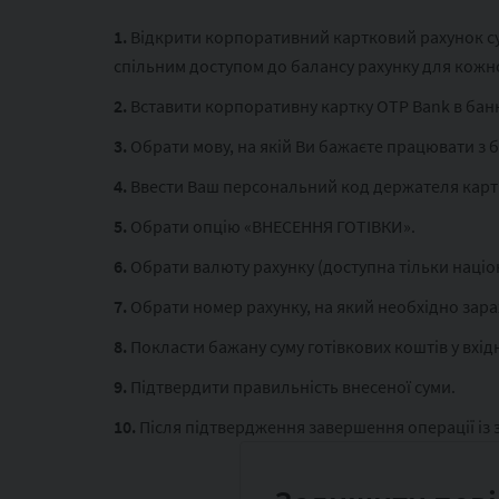
1.
Відкрити корпоративний картковий рахунок суб
спільним доступом до балансу рахунку для кожн
2.
Вставити корпоративну картку OTP Bank в бан
3.
Обрати мову, на якій Ви бажаєте працювати з 
4.
Ввести Ваш персональний код держателя картк
5.
Обрати опцію «ВНЕСЕННЯ ГОТІВКИ».
6.
Обрати валюту рахунку (доступна тільки націо
7.
Обрати номер рахунку, на який необхідно зара
8.
Покласти бажану суму готівкових коштів у вхід
9.
Підтвердити правильність внесеної суми.
10.
Після підтвердження завершення операції із 