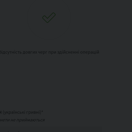
Відсутність довгих черг при здійсненні операцій
H
(українські гривні)*
нети не приймаються