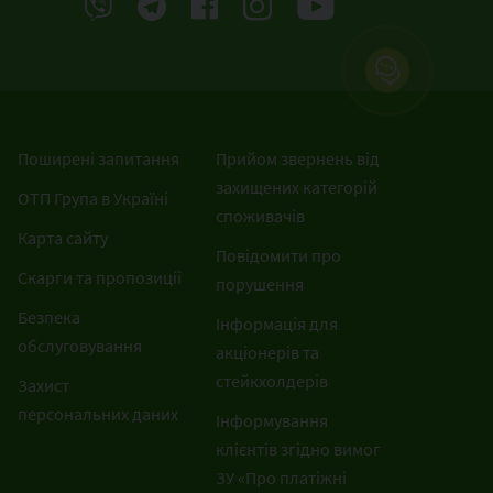
Поширені запитання
Прийом звернень від
захищених категорій
ОТП Група в Україні
споживачів
Карта сайту
Повідомити про
Скарги та пропозиції
порушення
Безпека
Інформація для
обслуговування
акціонерів та
стейкхолдерів
Захист
персональних даних
Інформування
клієнтів згідно вимог
ЗУ «Про платіжні