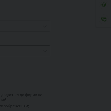
о додається до форми не
 Мб;
ти зображенням;