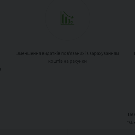
Зменшення видатків пов'язаних із зарахуванням
П
коштів на рахунки
я
в
UA
*Мо