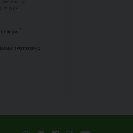
раженнь, що
, png, pdf.
*
ті/формі.
 ВАМИ ПРОТЯГОМ 1