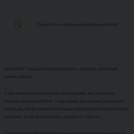
Повністю електронний документообіг
MEGAWATT працює за принципом: «зайшов, натиснув,
купив, забув»
У нас немає персональних менеджерів, які щомісяця
пишуть вам ціну в Viber. У нас немає величезної кількості
папірців, які ви повинні пачками відправляти кожен місяць
поштою. У нас все прозоро, відкрито і просто.
З допомогою MEGAWATT купувати газ для підприємств та