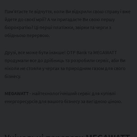
Пам'ятаєте те відчуття, коли Ви відкрили свою справу і вже
йдете до своєї мрії? А чи пригадаєте Ви свою першу
бюрократію? Ці перші платіжки, звірки та черги з
обідньою перервою.
Друзі, все може бути інакше! OTP Bank та MEGAWATT
продумали все до дрібниць та розробили сервіс, аби Ви
ніколи не стояли у чергах за природним газом для свого
бізнесу.
MEGAWATT
- найтехнологічніший сервіс для купівлі
енергоресурсів для вашого бізнесу за вигідною ціною.