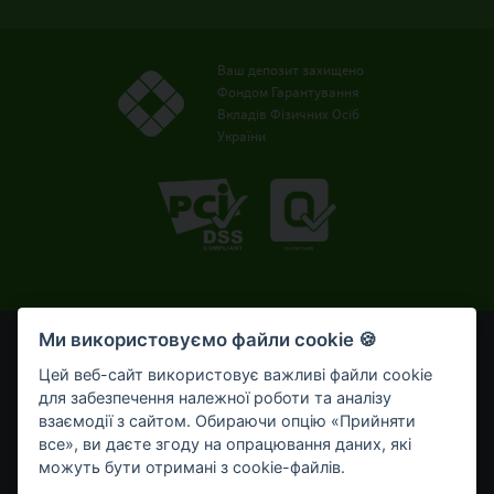
Ваш депозит захищено
Фондом Гарантування
Вкладів Фізичних Осіб
України
Ми використовуємо файли cookie 🍪
© OTP Bank, 2008-2026. Усі права захищені.
Ліцензія НБУ № 191 від 05.10.2011 р.
Цей веб-сайт використовує важливі файли cookie
Внесено до Державного реєстру банків №273
для забезпечення належної роботи та аналізу
від 02.03.1998 р.
взаємодії з сайтом. Обираючи опцію «Прийняти
все», ви даєте згоду на опрацювання даних, які
Умови використання
Bикористання cookie-файлів
можуть бути отримані з cookie-файлів.
Обробка персональних даних