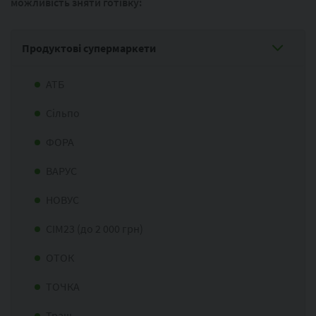
можливість зняти готівку:
Продуктові супермаркети
АТБ
Сільпо
ФОРА
ВАРУС
НОВУС
СІМ23 (до 2 000 грн)
ОТОК
ТОЧКА
Траш