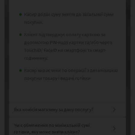
Касир додає суму зняття до загальної суми
покупки.
Клієнт підтверджує оплату карткою за
допомогою PIN-коду картки та/або через
TouchID/ FaceID на смартфоні та смарт-
годиннику.
Касир видає чеки по операції з деталізацією
покупки товару і видачі готівки
Яка комісія магазину за дану послугу?
Чи є обмеження по мінімальній сумі
готівки, яку може зняти клієнт?