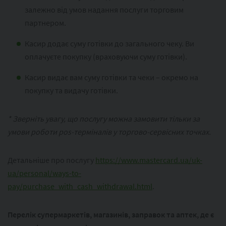
залежно від умов надання послуги торговим
партнером.
Касир додає суму готівки до загального чеку. Ви
оплачуєте покупку (враховуючи суму готівки).
Касир видає вам суму готівки та чеки – окремо на
покупку та видачу готівки.
* Зверніть увагу, що послугу можна замовити тільки за
умови роботи pos-терміналів у торгово-сервісних точках.
Детальніше про послугу
https://www.mastercard.ua/uk-
ua/personal/ways-to-
pay/purchase_with_cash_withdrawal.html
.
Перелік супермаркетів, магазинів, заправок та аптек, де є