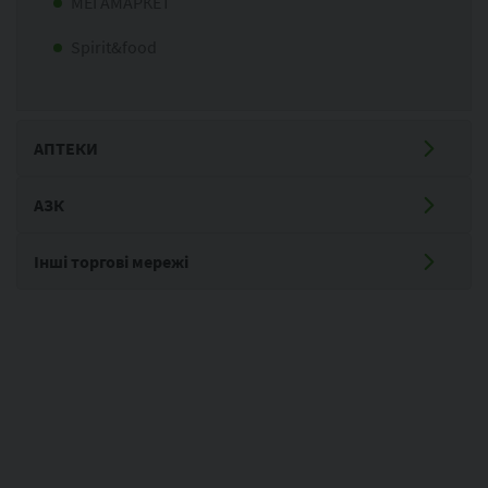
МЕГАМАРКЕТ
Spirit&food
АПТЕКИ
АЗК
Інші торгові мережі