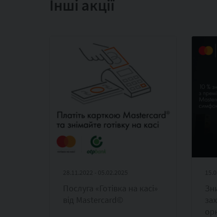
Інші акції
28.11.2022 - 05.02.2025
15.0
Послуга «Готівка на касі»
Зн
від Mastercard©
за
ор