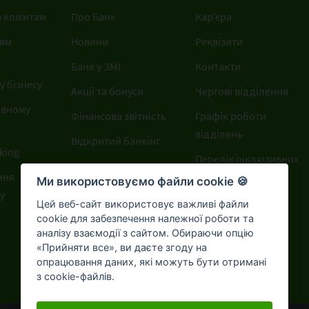
 клієнтам
Про Банк
Кар’єра
ям
Новини
Реквізити
Банк у ЗМІ
Контакти
 бізнесу
Акції та бонуси
Чергові відділення
ивному
Фінансова звітність
Графік роботи
відділень
Відкритий банкінг
king
Перелік інклюзивних
ння
відділень
Ми використовуємо файли cookie 🍪
у
Цей веб-сайт використовує важливі файли
cookie для забезпечення належної роботи та
аналізу взаємодії з сайтом. Обираючи опцію
«Прийняти все», ви даєте згоду на
опрацювання даних, які можуть бути отримані
з cookie-файлів.