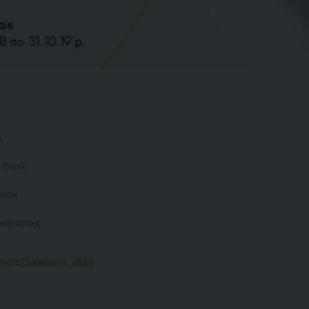
a
 Bank
унок
инагород
tners/Salateira_2019