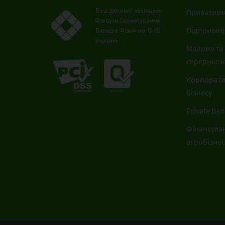
Ваш депозит захищено
Приватним
Фондом Гарантування
Підприємц
Вкладів Фізичних Осіб
України
Малому та
середньому
Корпорат
бізнесу
Private Ban
Фінансува
агробізнес