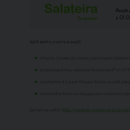
Щоб взяти участь в акції:
оберіть страви до смаку у ресторані Salateir
розраховуйтесь карткою Mastercard® от OTP
отримуйте в 2 рази більше балів на свій рах
обмінюйте бали на подарунки з каталогу в
Деталі на сайті:
http://rewards.mastercard.ua/par