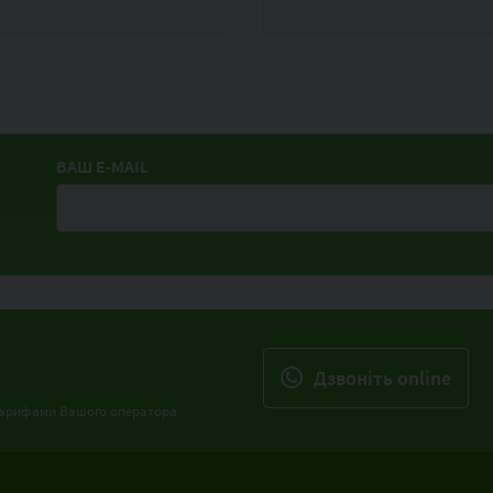
тками Mastercard від
P Bank
ВАШ E-MAIL
Дзвонiть online
з тарифами Вашого оператора