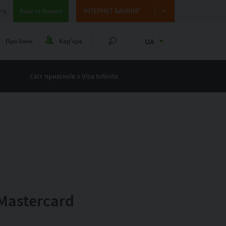
ing
Акції та бонуси
ІНТЕРНЕТ БАНКІНГ
UA
Про банк
Кар'єра
Світ привілеїв з Visa Infinite
Mastercard