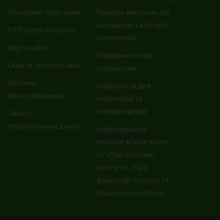
Поширені запитання
Прийом звернень від
захищених категорій
ОТП Група в Україні
споживачів
Карта сайту
Повідомити про
Скарги та пропозиції
порушення
Безпека
Інформація для
обслуговування
акціонерів та
стейкхолдерів
Захист
персональних даних
Інформування
клієнтів згідно вимог
ЗУ «Про платіжні
послуги», «Про
фінансові послуги та
фінансові компанії»