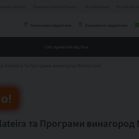
дньому бізнесу
Корпоративному бізнесу
АгроФабрика
Private Bank
Інклюзивні відділення
Банкомати і відділення
Світ привілеїв від Visa
ід Salateira та Програми винагород Mastercard
о!
lateira та Програми винагород 