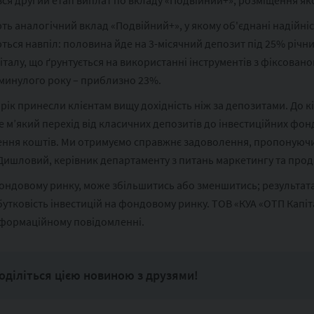
я другий етап виплат по вкладу «Подвійний+», розміщення яког
ть аналогічний вклад «Подвійний+», у якому об'єднані надійніс
ься навпіл: половина йде на 3-місячний депозит під 25% річних
талу, що ґрунтується на використанні інструментів з фіксованою
в минулого року – приблизно 23%.
 рік принесли клієнтам вищу дохідність ніж за депозитами. До 
 м’який перехід від класичних депозитів до інвестиційних фон
ння коштів. Ми отримуємо справжнє задоволення, пропонуючи к
 Дишловий, керівник департаменту з питань маркетингу та прод
фондовому ринку, може збільшитись або зменшитись; результат
утковість інвестицій на фондовому ринку. ТОВ «КУА «ОТП Капіт
інформаційному повідомленні.
оділіться цією новиною з друзями!