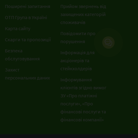
Поширені запитання
Прийом звернень від
захищених категорій
ОТП Група в Україні
споживачів
Карта сайту
Повідомити про
Скарги та пропозиції
порушення
Безпека
Інформація для
обслуговування
акціонерів та
стейкхолдерів
Захист
персональних даних
Інформування
клієнтів згідно вимог
ЗУ «Про платіжні
послуги», «Про
фінансові послуги та
фінансові компанії»