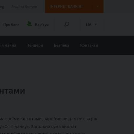
ing
Акції та бонуси
ІНТЕРНЕТ БАНКІНГ
UA
Про банк
Кар'єра
ія майна
Тендери
Безпека
Контакти
єнтами
ма своїми клієнтами, заробивши для них за рік
у «ОТП Банку». Загальна сума виплат