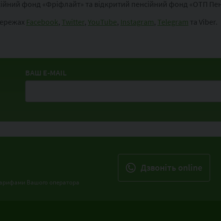
сійний фонд «Фріфлайт» та відкритий пенсійний фонд «ОТП Пен
мережах
Facebook
,
Twitter
,
YouTube
,
Instagram
,
Telegram
та Viber.
ВАШ E-MAIL
Дзвонiть online
з тарифами Вашого оператора