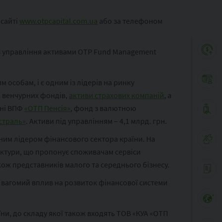
 сайті
www.otpcapital.com.ua
або за телефоном
 з управління активами OTP Fund Management
 особам, і є одним із лідерів на ринку
 8 венчурних фондів,
активи страхових компаній
, а
їні ВПФ
«ОТП Пенсія»
, фонд з валютною
страль»
. Активи під управлінням – 4,1 млрд. грн.
аним лідером фінансового сектора країни. На
руктури, що пропонує споживачам сервіси
кож представників малого та середнього бізнесу.
ь вагомий вплив на розвиток фінансової системи
ни, до складу якої також входять ТОВ «КУА «ОТП