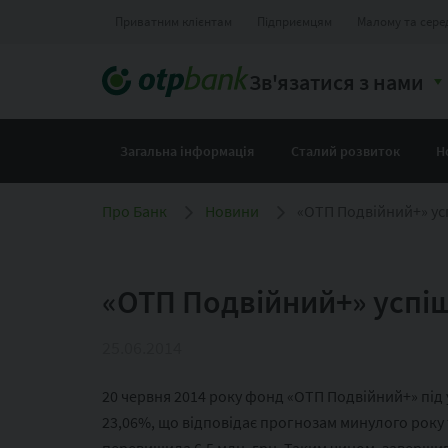
Приватним клієнтам
Підприємцям
Малому та сере
Зв'язатися з нами
Загальна інформація
Сталий розвиток
Н
Про Банк
Новини
«ОТП Подвійний+» усп
«ОТП Подвійний+» успіш
25.06.2014
20 червня 2014 року фонд «ОТП Подвійний+» під 
23,06%, що відповідає прогнозам минулого року 