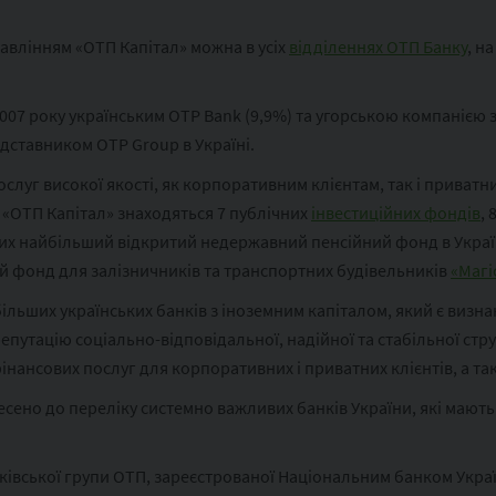
равлінням «ОТП Капітал» можна в усіх
відділеннях ОТП Банку
, на
2007 року українським OTP Bank (9,9%) та угорською компанією
едставником OTP Group в Україні.
луг високої якості, як корпоративним клієнтам, так і приватним
 «ОТП Капітал» знаходяться 7 публічних
інвестиційних фондів
,
ких найбільший відкритий недержавний пенсійний фонд в Укра
й фонд для залізничників та транспортних будівельників
«Магі
більших українських банків з іноземним капіталом, який є визн
 репутацію соціально-відповідальної, надійної та стабільної ст
інансових послуг для корпоративних і приватних клієнтів, а та
несено до переліку системно важливих банків України, які мают
ківської групи ОТП, зареєстрованої Національним банком Украї