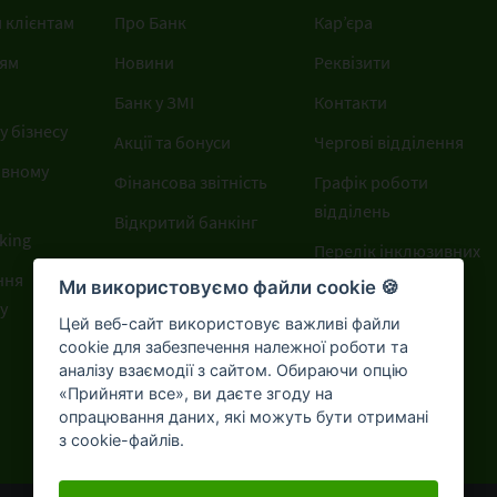
 клієнтам
Про Банк
Кар’єра
ям
Новини
Реквізити
Банк у ЗМІ
Контакти
 бізнесу
Акції та бонуси
Чергові відділення
ивному
Фінансова звітність
Графік роботи
відділень
Відкритий банкінг
king
Перелік інклюзивних
ння
відділень
Ми використовуємо файли cookie 🍪
у
Цей веб-сайт використовує важливі файли
cookie для забезпечення належної роботи та
аналізу взаємодії з сайтом. Обираючи опцію
«Прийняти все», ви даєте згоду на
опрацювання даних, які можуть бути отримані
з cookie-файлів.