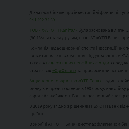
Дізнатися більше про інвестиційні фонди під уп
044 492 34 69
.
ТОВ «КУА «ОТП Капітал»
була заснована в липні 
(90,1%) та стала другим, після АТ «ОТП Банк», пр
Компанія надає широкий спектр інвестиційних пос
колективного інвестування. Під управлінням КУА
також 4
недержавних пенсійних фонди
, серед я
стратегією
«ФріФлайт»
та професійний пенсійни
Акціонерне товариство «ОТП Банк»
– один з най
ринку він представлений з 1998 року, має стійку
європейської якості. Банк надає повний спектр ф
З 2019 року згідно з рішенням НБУ ОТП Банк від
країни.
В Україні АТ «ОТП Банк» виступає флагманом бан