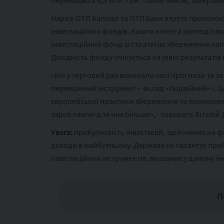
перевищила 6,5 млн. грн. Таким чином, завершивс
Наразі ОТП Капітал та ОТП Банк втретє пропоную
інвестиційних фондів. Кошти клієнта розподіляют
інвестиційний фонд зі стратегію збереження капі
Дохідність фонду очікується на рівні результаті
«Ми у черговий раз виконали свої прогнози та за
перевірений інструмент – вклад «Подвійний+». Це
європейської практики збереження та примноже
заробляючи для них більше», - говорить Віталій
Увага:
прибутковість інвестицій, здійснених на 
доходи в майбутньому. Держава не гарантує приб
інвестиційних інструментів, вказаних у даному 
П