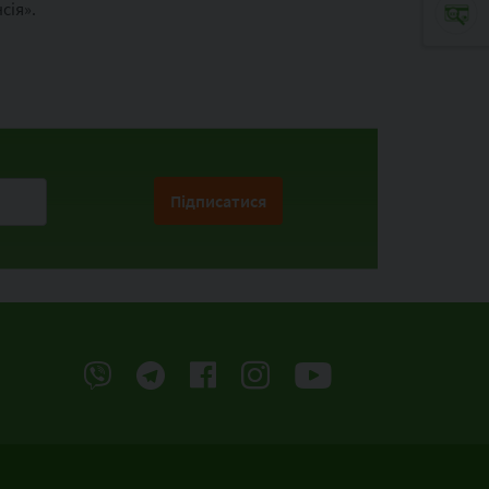
сія».
Підписатися