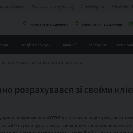
дньому бізнесу
Корпоративному бізнесу
АгроФабрика
Private Bank
Інклюзивні відділення
Банкомати і відділення
овини
Події та заходи
Вакансії
Партнери
Реалізац
ішно розрахувався зі своїми клієнтами
но розрахувався зі своїми клі
управлінням компанії «ОТП Капітал» успішно розрахувався з усі
та на 5% перевищує ставку за звичайним строковим депозитом 