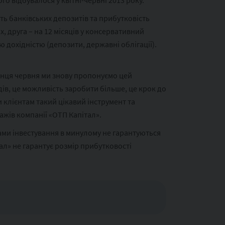
о відбувалося у квітні-червні 2013 року.
ть банківських депозитів та прибутковість
, друга – на 12 місяців у консервативний
 дохідністю (депозити, державні облігації).
кінця червня ми знову пропонуємо цей
дів, це можливість заробити більше, це крок до
лієнтам такий цікавий інструмент та
ажів компанії «ОТП Капітал».
ами інвестування в минулому не гарантуються
ал» не гарантує розмір прибутковості