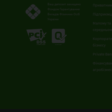
Ваш депозит захищено
Приватним
Фондом Гарантування
Підприємц
Вкладів Фізичних Осіб
України
Малому та
середньому
Корпорат
бізнесу
Private Ban
Фінансува
агробізнес