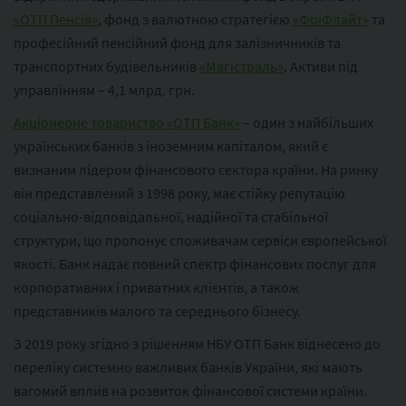
«ОТП Пенсія»
, фонд з валютною стратегією
«ФріФлайт»
та
професійний пенсійний фонд для залізничників та
транспортних будівельників
«Магістраль»
. Активи під
управлінням – 4,1 млрд. грн.
Акціонерне товариство «ОТП Банк»
– один з найбільших
українських банків з іноземним капіталом, який є
визнаним лідером фінансового сектора країни. На ринку
він представлений з 1998 року, має стійку репутацію
соціально-відповідальної, надійної та стабільної
структури, що пропонує споживачам сервіси європейської
якості. Банк надає повний спектр фінансових послуг для
корпоративних і приватних клієнтів, а також
представників малого та середнього бізнесу.
З 2019 року згідно з рішенням НБУ ОТП Банк віднесено до
переліку системно важливих банків України, які мають
вагомий вплив на розвиток фінансової системи країни.