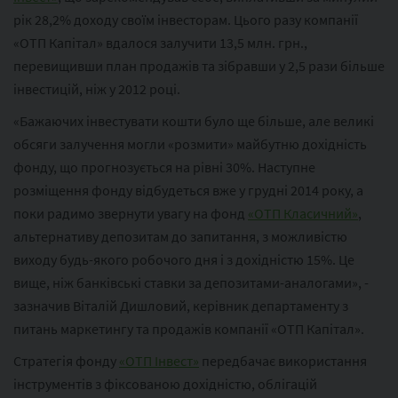
рік 28,2% доходу своїм інвесторам. Цього разу компанії
«ОТП Капітал» вдалося залучити 13,5 млн. грн.,
перевищивши план продажів та зібравши у 2,5 рази більше
інвестицій, ніж у 2012 році.
«Бажаючих інвестувати кошти було ще більше, але великі
обсяги залучення могли «розмити» майбутню дохідність
фонду, що прогнозується на рівні 30%. Наступне
розміщення фонду відбудеться вже у грудні 2014 року, а
поки радимо звернути увагу на фонд
«ОТП Класичний»
,
альтернативу депозитам до запитання, з можливістю
виходу будь-якого робочого дня і з дохідністю 15%. Це
вище, ніж банківські ставки за депозитами-аналогами», -
зазначив Віталій Дишловий, керівник департаменту з
питань маркетингу та продажів компанії «ОТП Капітал».
Стратегія фонду
«ОТП Інвест»
передбачає використання
інструментів з фіксованою дохідністю, облігацій