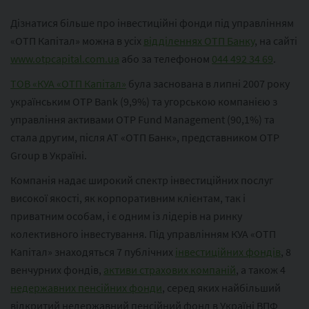
Дізнатися більше про інвестиційні фонди під управлінням
«ОТП Капітал» можна в усіх
відділеннях ОТП Банку
, на сайті
www.otpcapital.com.ua
або за телефоном
044 492 34 69
.
ТОВ «КУА «ОТП Капітал»
була заснована в липні 2007 року
українським OTP Bank (9,9%) та угорською компанією з
управління активами OTP Fund Management (90,1%) та
стала другим, після АТ «ОТП Банк», представником OTP
Group в Україні.
Компанія надає широкий спектр інвестиційних послуг
високої якості, як корпоративним клієнтам, так і
приватним особам, і є одним із лідерів на ринку
колективного інвестування. Під управлінням КУА «ОТП
Капітал» знаходяться 7 публічних
інвестиційних фондів
, 8
венчурних фондів,
активи страхових компаній
, а також 4
недержавних пенсійних фонди
, серед яких найбільший
відкритий недержавний пенсійний фонд в Україні ВПФ