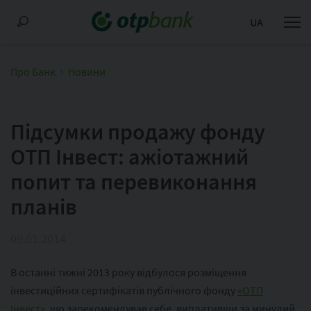
UA
Про Банк
Новини
Підсумки продажу фонду
ОТП Інвест: ажіотажний
попит та перевиконання
планів
09.01.2014
В останні тижні 2013 року відбулося розміщення
інвестиційних сертифікатів публічного фонду
«ОТП
Інвест»
, що зарекомендував себе, виплативши за минулий