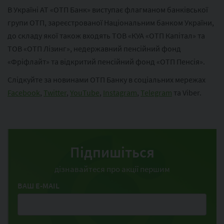
В Україні АТ «ОТП Банк» виступає флагманом банківської
групи ОТП, зареєстрованої Національним банком України,
до складу якої також входять ТОВ «КУА «ОТП Капітал» та
ТОВ «ОТП Лізинг», недержавний пенсійний фонд
«Фріфлайт» та відкритий пенсійний фонд «ОТП Пенсія».
Слідкуйте за новинами ОТП Банку в соціальних мережах
Facebook
,
Twitter
,
YouTube
,
Instagram
,
Telegram
та Viber.
Підпишіться
дізнавайтеся про акції першим
ВАШ E-MAIL