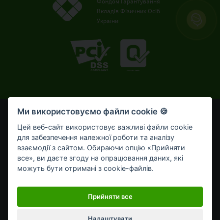
Фондом Гарантування
Вкладів Фізичних Осіб
України
Ми використовуємо файли cookie 🍪
© OTP Bank, 2008-2026. Усі права захищені.
Ліцензія НБУ № 191 від 05.10.2011 р.
Цей веб-сайт використовує важливі файли cookie
Внесено до Державного реєстру банків №273
для забезпечення належної роботи та аналізу
від 02.03.1998 р.
взаємодії з сайтом. Обираючи опцію «Прийняти
все», ви даєте згоду на опрацювання даних, які
Умови використання
Bикористання cookie-файлів
можуть бути отримані з cookie-файлів.
Обробка персональних даних
Мобільний застосунок OTP Bank UA для приватних клієнтів
Прийняти все
Налаштувати