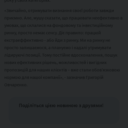
року у своїх категоріях.
«Звичайно, отримувати визнання своєї роботи завжди
приємно. Але, мушу сказати, що працювати неефективно в
умовах, що склалися на фондовому та інвестиційному
ринку, просто немає сенсу. Діє правило: працюй
екстраеффективно - або йди з ринку. Ми на ринку не
просто залишаємося, а плануємо і надалі утримувати
лідируючі позиції. Тому постійне вдосконалення, пошук
нових ефективних рішень, можливостей і вигідних
пропозицій для наших клієнтів – вже стали обов'язковою
нормою для нашої компанії», - зазначив Григорій
Овчаренко.
Поділіться цією новиною з друзями!