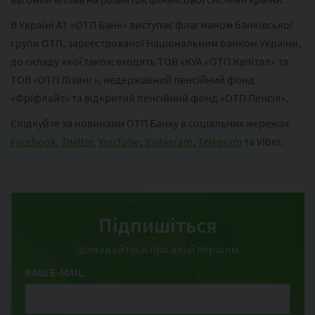
В Україні АТ «ОТП Банк» виступає флагманом банківської
групи ОТП, зареєстрованої Національним банком України,
до складу якої також входять ТОВ «КУА «ОТП Капітал» та
ТОВ «ОТП Лізинг», недержавний пенсійний фонд
«Фріфлайт» та відкритий пенсійний фонд «ОТП Пенсія».
Слідкуйте за новинами ОТП Банку в соціальних мережах
Facebook
,
Twitter
,
YouTube
,
Instagram
,
Telegram
та Viber.
Підпишіться
дізнавайтеся про акції першим
ВАШ E-MAIL