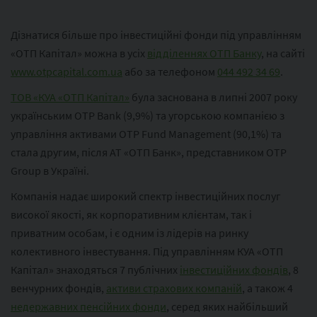
Дізнатися більше про інвестиційні фонди під управлінням
«ОТП Капітал» можна в усіх
відділеннях ОТП Банку
, на сайті
www.otpcapital.com.ua
або за телефоном
044 492 34 69
.
ТОВ «КУА «ОТП Капітал»
була заснована в липні 2007 року
українським OTP Bank (9,9%) та угорською компанією з
управління активами OTP Fund Management (90,1%) та
стала другим, після АТ «ОТП Банк», представником OTP
Group в Україні.
Компанія надає широкий спектр інвестиційних послуг
високої якості, як корпоративним клієнтам, так і
приватним особам, і є одним із лідерів на ринку
колективного інвестування. Під управлінням КУА «ОТП
Капітал» знаходяться 7 публічних
інвестиційних фондів
, 8
венчурних фондів,
активи страхових компаній
, а також 4
недержавних пенсійних фонди
, серед яких найбільший