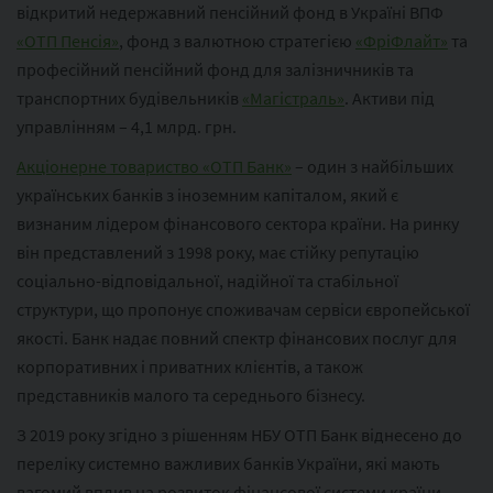
відкритий недержавний пенсійний фонд в Україні ВПФ
«ОТП Пенсія»
, фонд з валютною стратегією
«ФріФлайт»
та
професійний пенсійний фонд для залізничників та
транспортних будівельників
«Магістраль»
. Активи під
управлінням – 4,1 млрд. грн.
Акціонерне товариство «ОТП Банк»
– один з найбільших
українських банків з іноземним капіталом, який є
визнаним лідером фінансового сектора країни. На ринку
він представлений з 1998 року, має стійку репутацію
соціально-відповідальної, надійної та стабільної
структури, що пропонує споживачам сервіси європейської
якості. Банк надає повний спектр фінансових послуг для
корпоративних і приватних клієнтів, а також
представників малого та середнього бізнесу.
З 2019 року згідно з рішенням НБУ ОТП Банк віднесено до
переліку системно важливих банків України, які мають
вагомий вплив на розвиток фінансової системи країни.