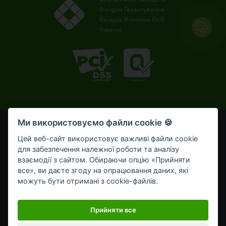
Фондом Гарантування
Вкладів Фізичних Осіб
України
Ми використовуємо файли cookie 🍪
© OTP Bank, 2008-2026. Усі права захищені.
Ліцензія НБУ № 191 від 05.10.2011 р.
Цей веб-сайт використовує важливі файли cookie
Внесено до Державного реєстру банків №273
для забезпечення належної роботи та аналізу
від 02.03.1998 р.
взаємодії з сайтом. Обираючи опцію «Прийняти
все», ви даєте згоду на опрацювання даних, які
Умови використання
Bикористання cookie-файлів
можуть бути отримані з cookie-файлів.
Обробка персональних даних
Мобільний застосунок OTP Bank UA для приватних клієнтів
Прийняти все