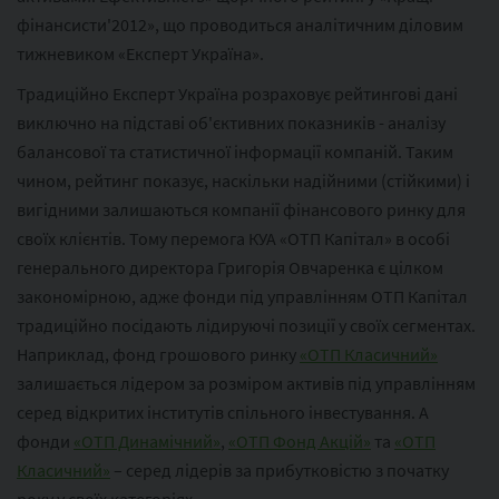
фінансисти'2012», що проводиться аналітичним діловим
тижневиком «Експерт Україна».
Традиційно Експерт Україна розраховує рейтингові дані
виключно на підставі об'єктивних показників - аналізу
балансової та статистичної інформації компаній. Таким
чином, рейтинг показує, наскільки надійними (стійкими) і
вигідними залишаються компанії фінансового ринку для
своїх клієнтів. Тому перемога КУА «ОТП Капітал» в особі
генерального директора Григорія Овчаренка є цілком
закономірною, адже фонди під управлінням ОТП Капітал
традиційно посідають лідируючі позиції у своїх сегментах.
Наприклад, фонд грошового ринку
«ОТП Класичний»
залишається лідером за розміром активів під управлінням
серед відкритих інститутів спільного інвестування. А
фонди
«ОТП Динамічний»
,
«ОТП Фонд Акцій»
та
«ОТП
Класичний»
– серед лідерів за прибутковістю з початку