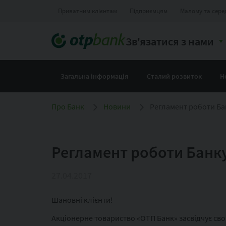
Приватним клієнтам
Підприємцям
Малому та сере
Зв'язатися з нами
Загальна інформація
Сталий розвиток
Н
Про Банк
Новини
Регламент роботи Бан
Регламент роботи Банку 
27.04.2017
Шановні клієнти!
Акціонерне товариство «ОТП Банк» засвідчує сво