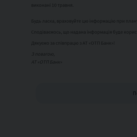
виконані 10 травня.
Будь ласка, враховуйте цю інформацію при план
Сподіваємось, що надана інформація буде корис
Дякуємо за співпрацю з АТ «ОТП Банк»!
З повагою,
АТ «ОТП Банк»
П