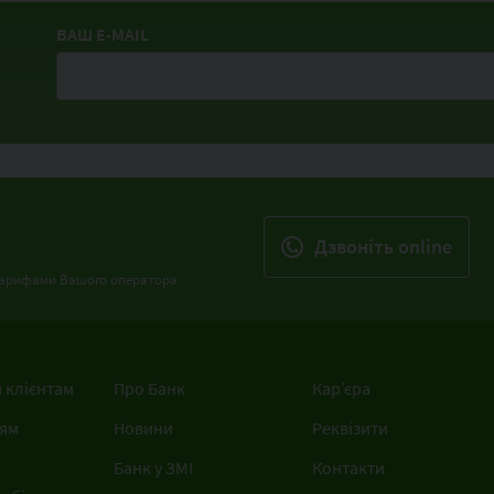
ВАШ E-MAIL
Дзвонiть online
з тарифами Вашого оператора
 клієнтам
Про Банк
Кар’єра
ям
Новини
Реквізити
Банк у ЗМІ
Контакти