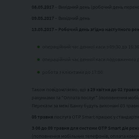
08.05.2017
– Вихідний день (робочий день перенос
09.05.2017
– Вихідний день
13.05.2017 – Робочий день згідно наступного р
операційний час денної каси з 09:30 до 16:3
операційний час денної каси подовженого дн
робота з клієнтами до 17:00
Також повідомляємо, що
з 29 квітня до 02 травн
рахунками та "Оплата послуг" (поповнення мобіл
Перекази за межі Банку будуть виконані 03 травн
05 травня
послуга OTP Smart працює у стандартн
З 06 до 09 травня для системи OTP Smart діє ре
(поповнення мобільних телефонів, оплата комуна