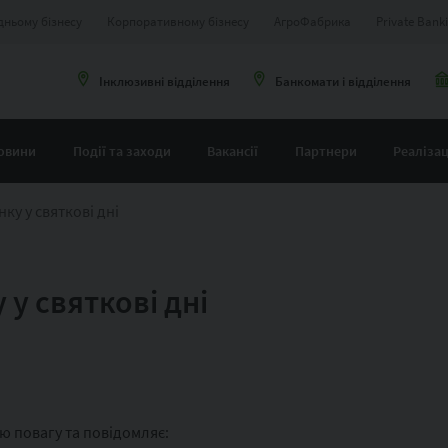
дньому бізнесу
Корпоративному бізнесу
АгроФабрика
Private Bank
Інклюзивні відділення
Банкомати і відділення
овини
Події та заходи
Вакансії
Партнери
Реалізац
ку у святкові дні
у святкові дні
ю повагу та повідомляє: