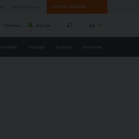
ing
Акції та бонуси
ІНТЕРНЕТ БАНКІНГ
UA
Про банк
Кар'єра
ія майна
Тендери
Безпека
Контакти