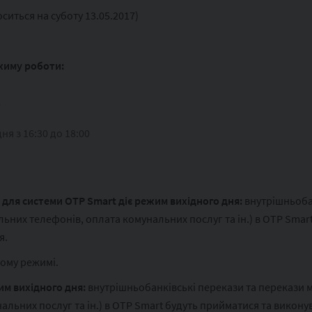
иться на суботу 13.05.2017)
ежиму роботи:
0
я з 16:30 до 18:00
я для системи OTP Smart діє режим вихідного дня:
внутрішньобан
ьних телефонів, оплата комунальних послуг та ін.) в OTP Smar
я.
ому режимі.
жим вихідного дня:
внутрішньобанківські перекази та перекази 
льних послуг та ін.) в OTP Smart будуть прийматися та виконув