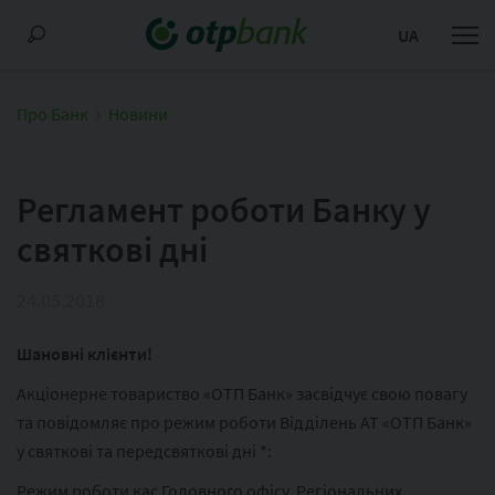
UA
Про Банк
Новини
Регламент роботи Банку у
святкові дні
24.05.2018
Шановні клієнти!
Акціонерне товариство «ОТП Банк» засвідчує свою повагу
та повідомляє про режим роботи Відділень АТ «ОТП Банк»
у святкові та передсвяткові дні *:
Режим роботи кас Головного офісу, Регіональних