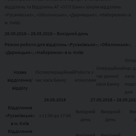
відділень та Відділень АТ «ОТП Банк» (окрім відділень
«Русанівське», «Оболонське», «Дарницьке», «Набережне» в
м. Київ)
26.05.2018 – 28.05.2018 – Вихідний день
Режим роботи для відділень «Русанівське», «Оболонське»,
«Дарницьке», «Набережне» в м. Київ:
Опер
Операційний
час д
Назва
Післяопераційний
Робота з
час денної
каси
відділення/
час каси Банку
клієнтами
каси Банку
подо
відділу
дня
26.05.2018
27.05.2018 – 28.05.20
Відділення
Вихідний
Вихідний
Ви
«Русанівське»
з 11:00 до 17:00
день
день
в м. Київ
Відділення
Вихідний
Вихідний