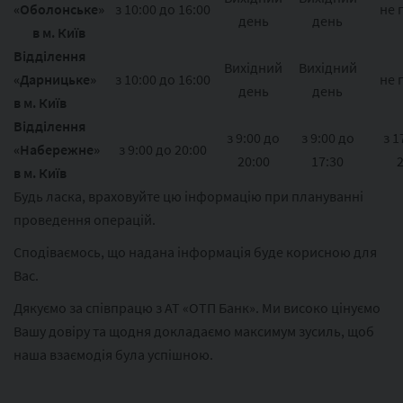
«Оболонське»
з 10:00 до 16:00
не 
день
день
в м. Київ
Відділення
Вихідний
Вихідний
«Дарницьке»
з 10:00 до 16:00
не 
день
день
в м. Київ
Відділення
з 9:00 до
з 9:00 до
з 1
«Набережне»
з 9:00 до 20:00
20:00
17:30
в м. Київ
Будь ласка, враховуйте цю інформацію при плануванні
проведення операцій.
Сподіваємось, що надана інформація буде корисною для
Вас.
Дякуємо за співпрацю з АТ «ОТП Банк». Ми високо цінуємо
Вашу довіру та щодня докладаємо максимум зусиль, щоб
наша взаємодія була успішною.