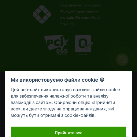
Ваш депозит захищено
Фондом Гарантування
Вкладів Фізичних Осіб
України
Ми використовуємо файли cookie 🍪
© OTP Bank, 2008-2026. Усі права захищені.
Ліцензія НБУ № 191 від 05.10.2011 р.
Цей веб-сайт використовує важливі файли cookie
Внесено до Державного реєстру банків №273
для забезпечення належної роботи та аналізу
від 02.03.1998 р.
взаємодії з сайтом. Обираючи опцію «Прийняти
все», ви даєте згоду на опрацювання даних, які
Умови використання
Bикористання cookie-файлів
можуть бути отримані з cookie-файлів.
Обробка персональних даних
Мобільний застосунок OTP Bank UA для приватних клієнтів
Прийняти все