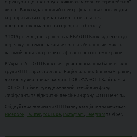
структури, що пропонує споживачам сервіси європейської
якості. Банк надає повний спектр фінансових послуг для
корпоративних і приватних клієнтів, а також
представників малого та середнього бізнесу.
З 2019 року згідно з рішенням НБУ ОТП Банк віднесено до
переліку системно важливих банків України, які мають
вагомий вплив на розвиток фінансової системи країни.
В Україні АТ «ОТП Банк» виступає флагманом банківської
групи ОТП, зареєстрованої Національним банком України,
до складу якої також входять ТОВ «КУА «ОТП Капітал» та
ТОВ «ОТП Лізинг», недержавний пенсійний фонд
«Фріфлайт» та відкритий пенсійний фонд «ОТП Пенсія».
Слідкуйте за новинами ОТП Банку в соціальних мережах
Facebook
,
Twitter
,
YouTube
,
Instagram
,
Telegram
та Viber.