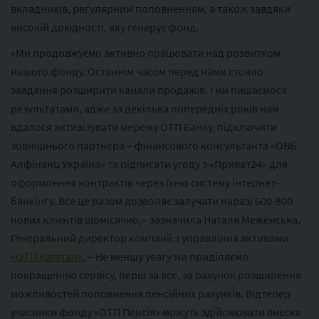
вкладників, регулярним поповненням, а також завдяки
високій дохідності, яку генерує фонд.
«Ми продовжуємо активно працювати над розвитком
нашого фонду. Останнім часом перед нами стояло
завдання розширити канали продажів. І ми пишаємося
результатами, адже за декілька попередніх років нам
вдалося активізувати мережу ОТП Банку, підключити
зовнішнього партнера – фінансового консультанта «ОВБ
Алфінанц Україна» та підписати угоду з «Приват24» для
оформлення контрактів через їхню систему інтернет-
банкінгу. Все це разом дозволяє залучати наразі 600-800
нових клієнтів щомісячно,– зазначила Наталя Меженська,
Генеральний директор компанії з управління активами
«ОТП Капітал».
– Не меншу увагу ми приділяємо
покращенню сервісу, перш за все, за рахунок розширення
можливостей поповнення пенсійних рахунків. Відтепер
учасники фонду «ОТП Пенсія» можуть здійснювати внески