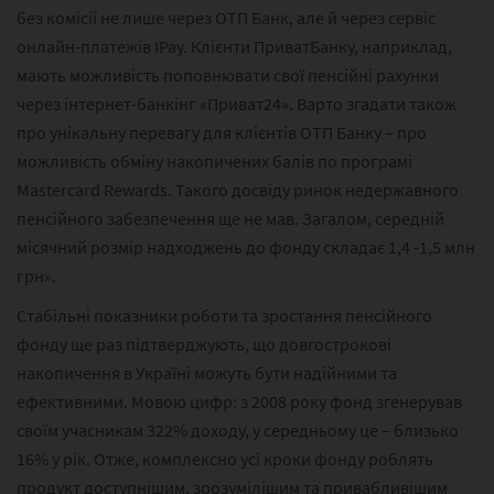
без комісії не лише через ОТП Банк, але й через сервіс
онлайн-платежів IPay. Клієнти ПриватБанку, наприклад,
мають можливість поповнювати свої пенсійні рахунки
через інтернет-банкінг «Приват24». Варто згадати також
про унікальну перевагу для клієнтів ОТП Банку – про
можливість обміну накопичених балів по програмі
Mastercard Rewards. Такого досвіду ринок недержавного
пенсійного забезпечення ще не мав. Загалом, середній
місячний розмір надходжень до фонду складає 1,4 -1,5 млн
грн».
Стабільні показники роботи та зростання пенсійного
фонду ще раз підтверджують, що довгострокові
накопичення в Україні можуть бути надійними та
ефективними. Мовою цифр: з 2008 року фонд згенерував
своїм учасникам 322% доходу, у середньому це – близько
16% у рік. Отже, комплексно усі кроки фонду роблять
продукт доступнішим, зрозумілішим та привабливішим