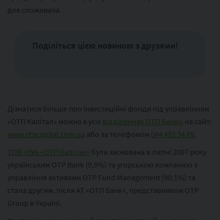
для споживача.
Поділіться цією новиною з друзями!
Дізнатися більше про інвестиційні фонди під управлінням
«ОТП Капітал» можна в усіх
відділеннях ОТП Банку
, на сайті
www.otpcapital.com.ua
або за телефоном
044 492 34 69
.
ТОВ «КУА «ОТП Капітал»
була заснована в липні 2007 року
українським OTP Bank (9,9%) та угорською компанією з
управління активами OTP Fund Management (90,1%) та
стала другим, після АТ «ОТП Банк», представником OTP
Group в Україні.