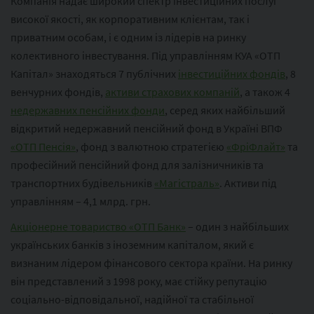
Компанія надає широкий спектр інвестиційних послуг
високої якості, як корпоративним клієнтам, так і
приватним особам, і є одним із лідерів на ринку
колективного інвестування. Під управлінням КУА «ОТП
Капітал» знаходяться 7 публічних
інвестиційних фондів
, 8
венчурних фондів,
активи страхових компаній
, а також 4
недержавних пенсійних фонди
, серед яких найбільший
відкритий недержавний пенсійний фонд в Україні ВПФ
«ОТП Пенсія»
, фонд з валютною стратегією
«ФріФлайт»
та
професійний пенсійний фонд для залізничників та
транспортних будівельників
«Магістраль»
. Активи під
управлінням – 4,1 млрд. грн.
Акціонерне товариство «ОТП Банк»
– один з найбільших
українських банків з іноземним капіталом, який є
визнаним лідером фінансового сектора країни. На ринку
він представлений з 1998 року, має стійку репутацію
соціально-відповідальної, надійної та стабільної