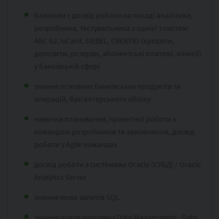
бажаним є досвід роботи на посаді аналітика,
розробника, тестувальника з однієї з систем:
АБС Б2, IsCard, SIEBEL, CREATIO (кредити,
депозити, резерви, абонентські платежі, комісії)
у банківській сфері
знання основних банківських продуктів та
операцій, бухгалтерського обліку
навички планування, проектної роботи з
командою розробників та замовником, досвід
роботи у Agile командах
досвід роботи з системами Oracle (СУБД) / Oracle
Analytics Server
знання мови запитів SQL
знання основ напрямку Data Management - Data