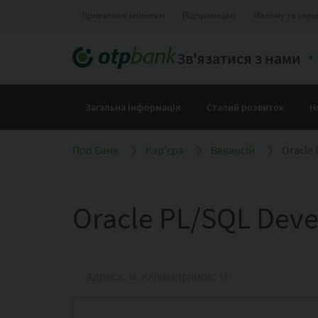
Приватним клієнтам
Підприємцям
Малому та сере
Зв'язатися з нами
Загальна інформація
Сталий розвиток
Н
Про Банк
Кар'єра
Вакансій
Oracle
Oracle PL/SQL Deve
Адреса: м. Київ
Напрямок: IT