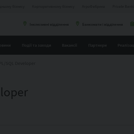
дньому бізнесу
Корпоративному бізнесу
АгроФабрика
Private Bank
Інклюзивні відділення
Банкомати і відділення
овини
Події та заходи
Вакансії
Партнери
Реалізац
 PL/SQL Developer
loper