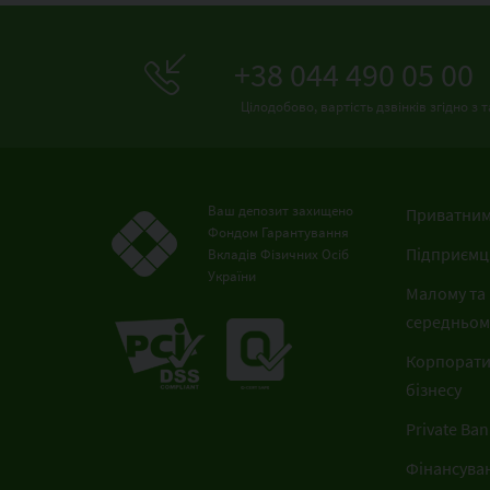
+38 044 490 05 00
Цілодобово, вартість дзвінків згідно 
Ваш депозит захищено
Приватним
Фондом Гарантування
Підприємц
Вкладів Фізичних Осіб
України
Малому та
середньому
Корпорат
бізнесу
Private Ban
Фінансува