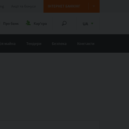
ing
Акції та бонуси
ІНТЕРНЕТ БАНКІНГ
UA
Про банк
Кар'єра
ія майна
Тендери
Безпека
Контакти