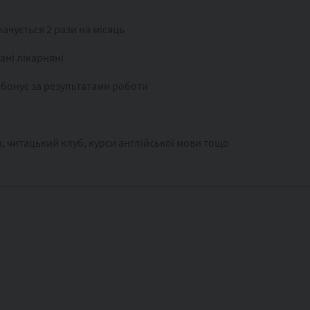
ачується 2 рази на місяць
ані лікарняні
 бонус за результатами роботи
, читацький клуб, курси англійської мови тощо