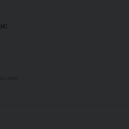
и:
H
цій з DWH