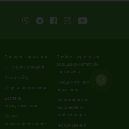
Поширені запитання
Прийом звернень від
захищених категорій
ОТП Група в Україні
споживачів
Карта сайту
Повідомити про
Скарги та пропозиції
порушення
Безпека
Інформація для
обслуговування
акціонерів та
стейкхолдерів
Захист
персональних даних
Інформування