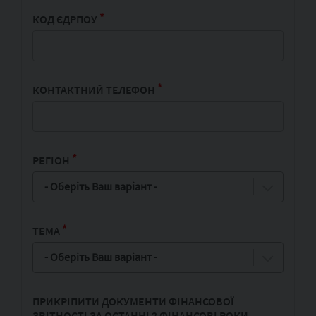
*
КОД ЄДРПОУ
*
КОНТАКТНИЙ ТЕЛЕФОН
*
РЕГІОН
- Оберіть Ваш варіант -
*
ТЕМА
- Оберіть Ваш варіант -
ПРИКРІПИТИ ДОКУМЕНТИ ФІНАНСОВОЇ
ЗВІТНОСТІ ЗА ОСТАННІ 2 ФІНАНСОВІ РОКИ