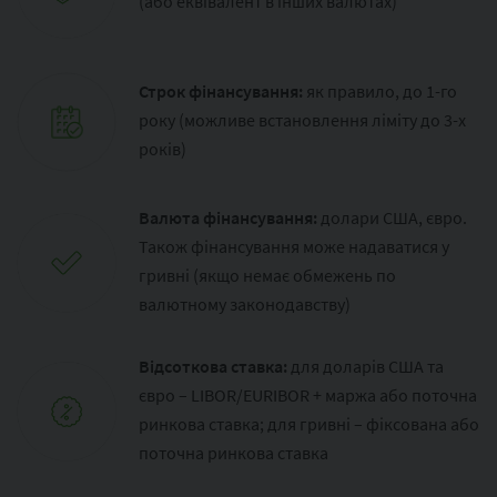
(або еквівалент в інших валютах)
Строк фінансування:
як правило, до 1-го
року (можливе встановлення ліміту до 3-х
років)
Валюта фінансування:
долари США, євро.
Також фінансування може надаватися у
гривні (якщо немає обмежень по
валютному законодавству)
Відсоткова ставка:
для доларів США та
євро – LIBOR/EURIBOR + маржа або поточна
ринкова ставка; для гривні – фіксована або
поточна ринкова ставка