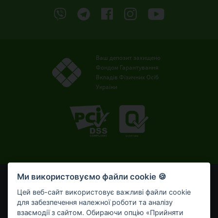
Ваш депозит захищено
Фондом Гарантування
Вкладів Фізичних Осіб
України
Ми використовуємо файли cookie 🍪
© OTP Bank, 2008-2026. Усі права захищені.
Ліцензія НБУ № 191 від 05.10.2011 р.
Цей веб-сайт використовує важливі файли cookie
Внесено до Державного реєстру банків №273
для забезпечення належної роботи та аналізу
від 02.03.1998 р.
взаємодії з сайтом. Обираючи опцію «Прийняти