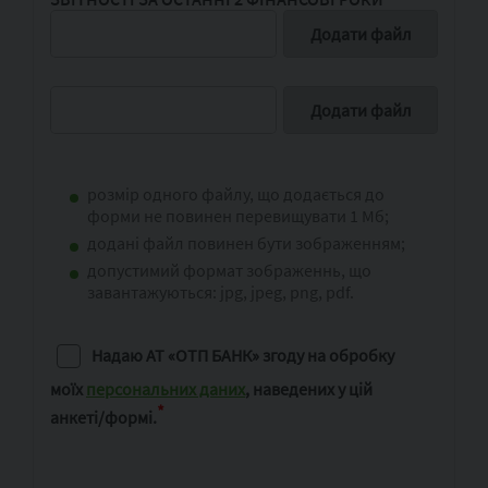
розмір одного файлу, що додається до
форми не повинен перевищувати 1 Мб;
додані файл повинен бути зображенням;
допустимий формат зображеннь, що
завантажуються: jpg, jpeg, png, pdf.
Надаю АТ «ОТП БАНК» згоду на обробку
моїх
персональних даних
,
наведених у цій
*
анкеті/формі.