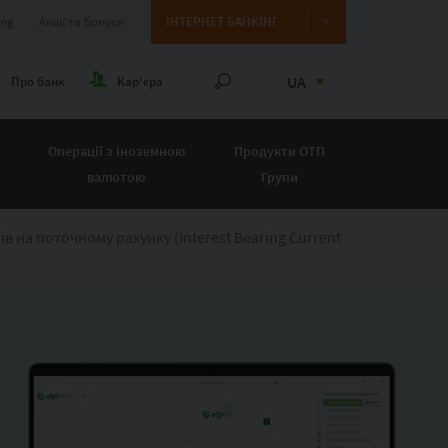
ing
Акції та бонуси
ІНТЕРНЕТ БАНКІНГ
UA
Про банк
Кар'єра
Операції з іноземною
Продукти ОТП
валютою
Групи
в на поточному рахунку (Interest Bearing Current