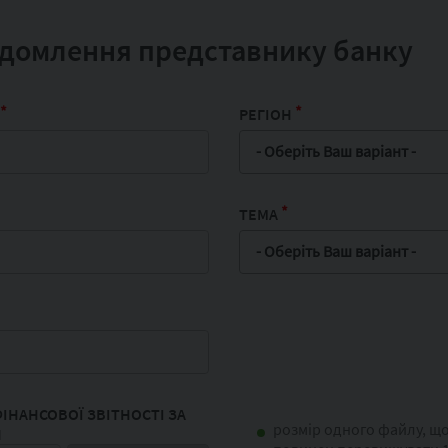
домлення представнику банку
*
*
РЕГІОН
- Оберіть Ваш варіант -
*
ТЕМА
- Оберіть Ваш варіант -
ІНАНСОВОЇ ЗВІТНОСТІ ЗА
розмір одного файлу, щ
И