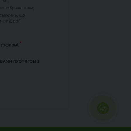
 Мб;
ти зображенням;
раженнь, що
, png, pdf.
*
ті/формі.
 ВАМИ ПРОТЯГОМ 1