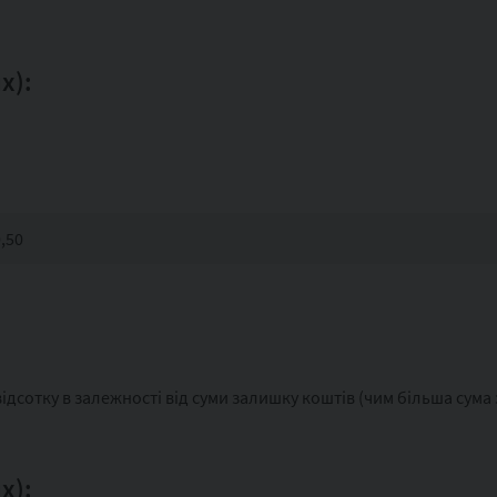
х):
0,50
ідсотку в залежності від суми залишку коштів (чим більша сума 
х):