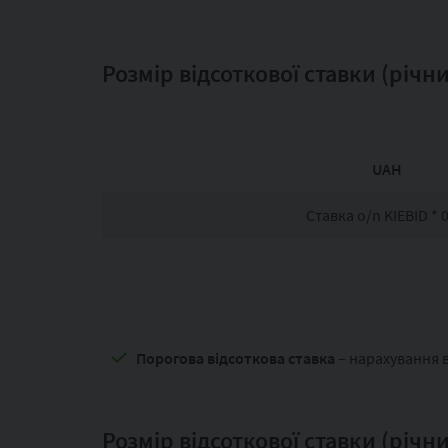
Розмір відсоткової ставки (річни
UAH
Ставка o/n KIEBID * 
Порогова відсоткова ставка
– нарахування в
Розмір відсоткової ставки (річни