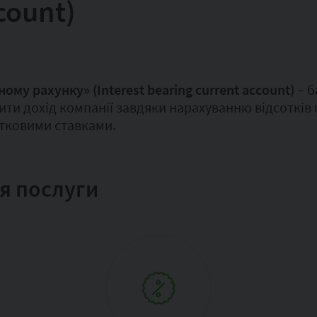
count)
му рахунку» (Interest bearing current account)
– б
ити дохід компанії завдяки нарахуванню відсотків
отковими ставками.
я послуги