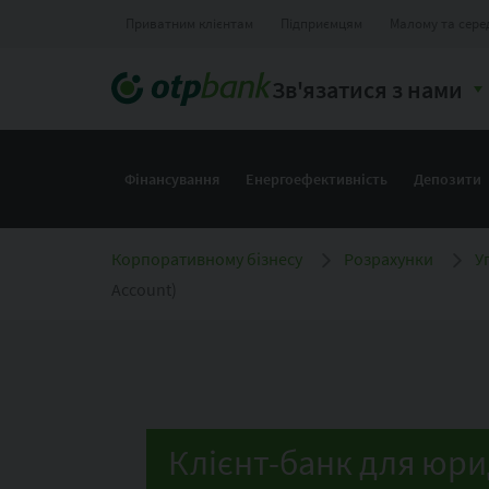
Приватним клієнтам
Підприємцям
Малому та сере
Зв'язатися з нами
Фінансування
Енергоефективність
Депозити
Корпоративному бізнесу
Розрахунки
У
Account)
Клієнт-банк для юрид