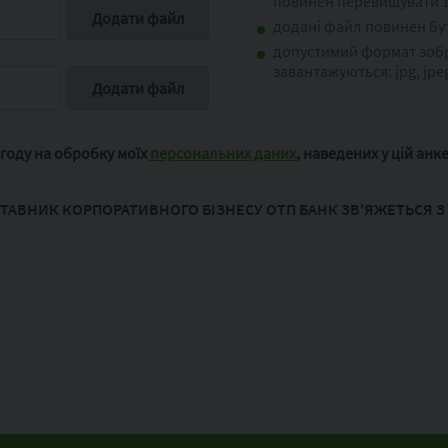
повинен перевищувати 1
додані файл повинен бу
допустимий формат зоб
завантажуються: jpg, jpeg
году на обробку моїх
персональних даних
,
наведених у цій анке
ТАВНИК КОРПОРАТИВНОГО БІЗНЕСУ ОТП БАНК ЗВ'ЯЖЕТЬСЯ З