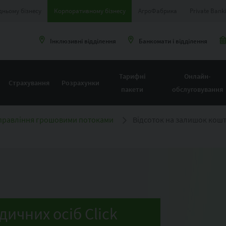
дньому бізнесу
Корпоративному бізнесу
АгроФабрика
Private Bank
Інклюзивні відділення
Банкомати і відділення
Тарифні
Онлайн-
Страхування
Розрахунки
пакети
обслуговування
правління грошовими потоками
Відсоток на залишок кошті
ичних осіб Click