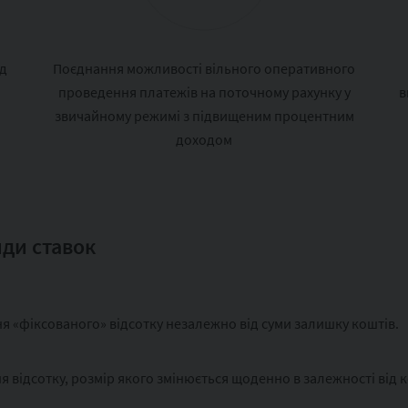
ід
Поєднання можливості вільного оперативного
проведення платежів на поточному рахунку у
в
звичайному режимі з підвищеним процентним
доходом
ди ставок
я «фіксованого» відсотку незалежно від суми залишку коштів.
я відсотку, розмір якого змінюється щоденно в залежності від 