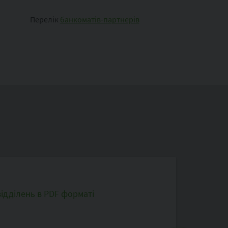
Перелік
банкоматів-партнерів
ідділень в PDF форматі