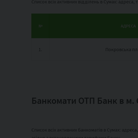
Список всіх активних відділень в Сумах: адреса,
№
АДРЕСА
1.
Покровська пл
Банкомати ОТП Банк в м.
Список всіх активних банкоматів в Сумах: адреса
згідно з встановленими тарифами Банку.