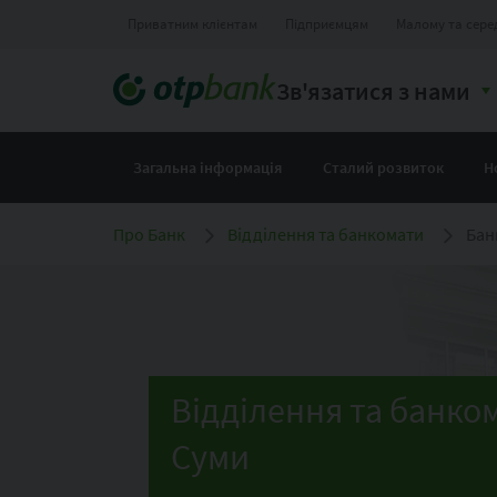
Приватним клієнтам
Підприємцям
Малому та сере
Зв'язатися з нами
Загальна інформація
Сталий розвиток
Н
Про Банк
Відділення та банкомати
Бан
Відділення та банко
Суми