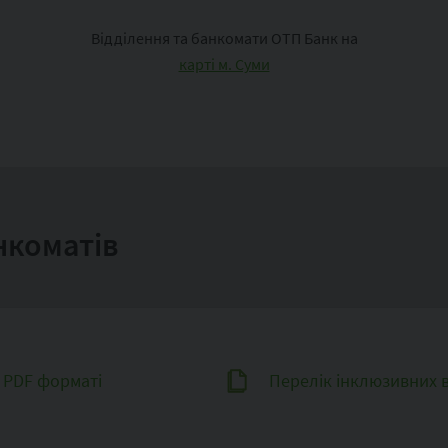
Відділення та банкомати ОТП Банк на
карті м. Суми
нкоматів
в PDF форматі
Перелік інклюзивних в