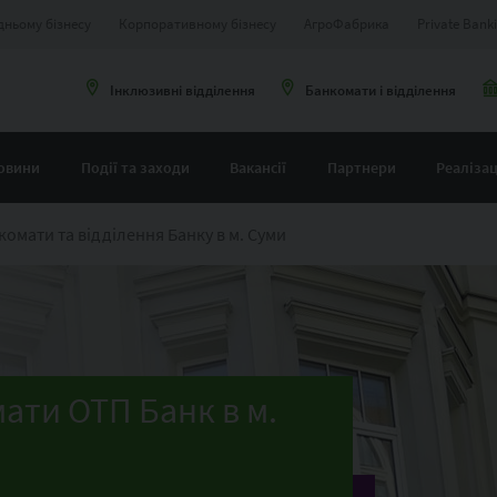
дньому бізнесу
Корпоративному бізнесу
АгроФабрика
Private Bank
Інклюзивні відділення
Банкомати і відділення
овини
Події та заходи
Вакансії
Партнери
Реалізац
комати та відділення Банку в м. Суми
мати ОТП Банк в м.