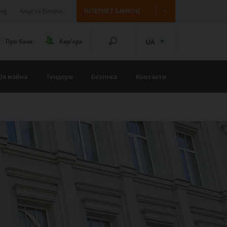
ing
Акції та бонуси
ІНТЕРНЕТ БАНКІНГ
UA
Про банк
Кар'єра
ія майна
Тендери
Безпека
Контакти