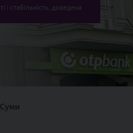
ті і стабільність, доведена
 Суми