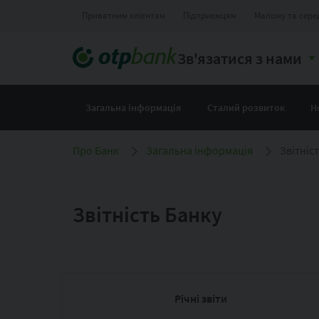
Приватним клієнтам
Підприємцям
Малому та сере
Зв'язатися з нами
Загальна інформація
Сталий розвиток
Н
Про Банк
Загальна інформація
Звітніс
Звітність Банку
Річні звіти