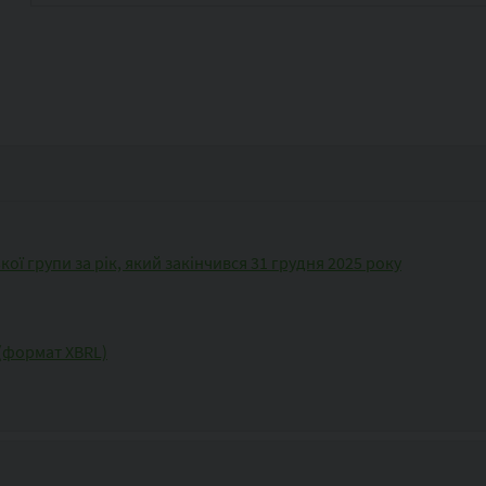
ої групи за рік, який закінчився 31 грудня 2025 року
 (формат XBRL)