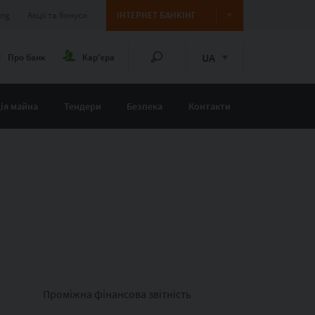
ing
Акції та бонуси
ІНТЕРНЕТ БАНКІНГ
UA
Про банк
Кар'єра
ія майна
Тендери
Безпека
Контакти
Проміжна фінансова звітність