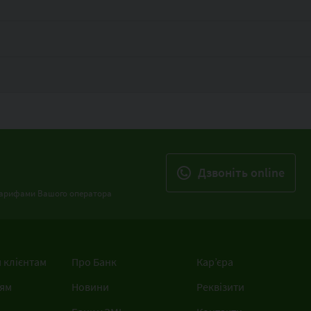
Дзвонiть online
з тарифами Вашого оператора
 клієнтам
Про Банк
Кар’єра
ям
Новини
Реквізити