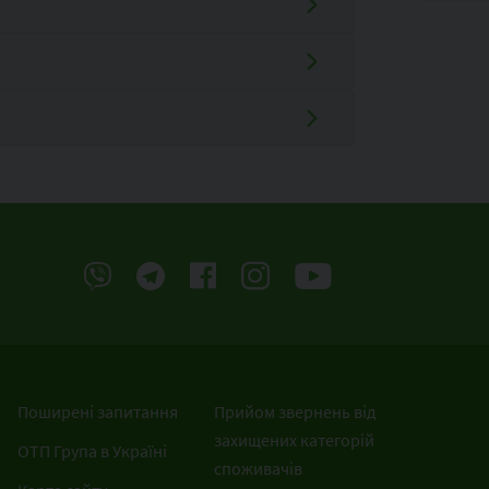
Поширені запитання
Прийом звернень від
захищених категорій
ОТП Група в Україні
споживачів