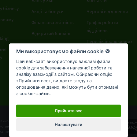
Банк у ЗМІ
Контакти
 бізнесу
Акції та бонуси
Чергові відділення
ивному
Фінансова звітність
Графік роботи
відділень
Відкритий банкінг
king
Перелік інклюзивних
ння
відділень
Ми використовуємо файли cookie 🍪
у
Цей веб-сайт використовує важливі файли
cookie для забезпечення належної роботи та
аналізу взаємодії з сайтом. Обираючи опцію
«Прийняти все», ви даєте згоду на
опрацювання даних, які можуть бути отримані
з cookie-файлів.
Прийняти все
Мобільний застосунок
 використання
Налаштувати
стання cookie-файлів
OTP Bank UA для
ка персональних даних
приватних клієнтів