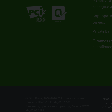
Малому та
середньому
Корпорат
бізнесу
Private Ban
Фінансува
агробізнес
© OTP Bank, 2008-2026. Усі права захищені.
Умови
Ліцензія НБУ № 191 від 05.10.2011 р.
Bикори
Внесено до Державного реєстру банків №273
Оброб
від 02.03.1998 р.