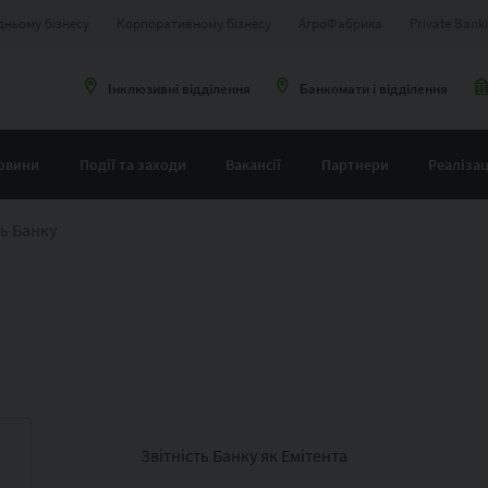
дньому бізнесу
Корпоративному бізнесу
АгроФабрика
Private Bank
Інклюзивні відділення
Банкомати і відділення
овини
Події та заходи
Вакансії
Партнери
Реалізац
ть Банку
Звітність Банку як Емітента