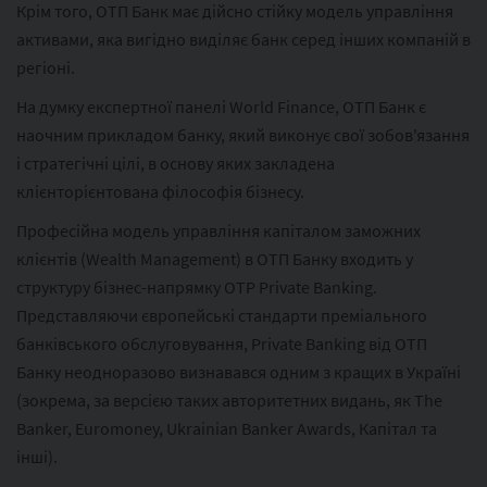
Крім того, ОТП Банк має дійсно стійку модель управління
активами, яка вигідно виділяє банк серед інших компаній в
регіоні.
На думку експертної панелі World Finance, ОТП Банк є
наочним прикладом банку, який виконує свої зобов'язання
і стратегічні цілі, в основу яких закладена
клієнторієнтована філософія бізнесу.
Професійна модель управління капіталом заможних
клієнтів (Wealth Management) в ОТП Банку входить у
структуру бізнес-напрямку OTP Private Banking.
Представляючи європейські стандарти преміального
банківського обслуговування, Private Banking від ОТП
Банку неодноразово визнавався одним з кращих в Україні
(зокрема, за версією таких авторитетних видань, як The
Banker, Euromoney, Ukrainian Banker Awards, Капітал та
інші).