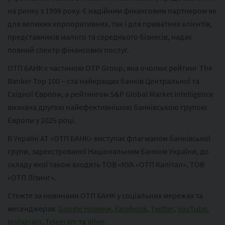
на ринку з 1998 року. Є надійним фінансовим партнером як
для великих корпоративних, так і для приватних клієнтів,
представників малого та середнього бізнесів, надає
повний спектр фінансових послуг.
ОТП БАНК є частиною ОТР Group, яка очолює рейтинг The
Banker Top 100 – ста найкращих банків Центральної та
Східної Європи, а рейтингом S&P Global Market Intelligence
визнана другою найефективнішою банківською групою
Європи у 2025 році.
В Україні АТ «ОТП БАНК» виступає флагманом банківської
групи, зареєстрованої Національним банком України, до
складу якої також входять ТОВ «КУА «ОТП Капітал», ТОВ
«ОТП Лізинг».
Стежте за новинами ОТП БАНК у соціальних мережах та
месенджерах:
Google Новини
,
Facebook
,
Twitter
,
YouTube
,
Instagram
,
Telegram
та
Viber
.