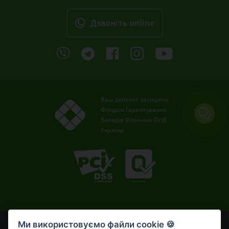
Дзвонiть online
Ваш депозит захищено
Фондом Гарантування
Вкладів Фізичних Осіб
України
Ми використовуємо файли cookie 🍪