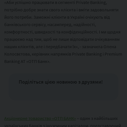
«Аби успішно працювати в сегменті Private Banking,
потрібно добре знати свого клієнта і вміти задовольняти
його потреби. Заможні клієнти в Україні очікують від
банківського сервісу, насамперед, надійності,
комфортності, швидкості та конфіденційності. І ми щодня
працюємо над тим, щоб не лише відповідати очікуванням
наших клієнтів, але і передбачати їх», - зазначила Олена
Колосвєтова, керівник напрямків Private Banking і Premium
Banking АТ «ОТП Банк».
Поділіться цією новиною з друзями!
Акціонерне товариство «ОТП БАНК»
– один з найбільших
українських банків з іноземним капіталом, представлений