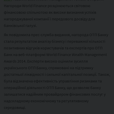
Нагороди World Finance розцінюються світовою
фінансовою спільнотою як високе визнання успіхів
нагороджуваної компанії і передового досвіду для
банківської галузі.
Як повідомила прес-служба видання, нагорода ОТП Банку
стала результатом аналізу бізнесу і переважної кількості
позитивних відгуків користувачів та експертів про ОТП
Банк на веб-платформі World Finance Wealth Management
Awards 2014. Експерти високо оцінили зусилля
українського ОТП Банку, спрямовані на підтримку
достатньої ліквідності і сильної капітальної позиції. Також,
була відзначена ефективність управління ризиками та
операційної діяльності ОТП Банку, що дозволяє банку
залишатися надійним провайдером фінансових послуг у
надскладному економічному та регулятивному
середовищі.