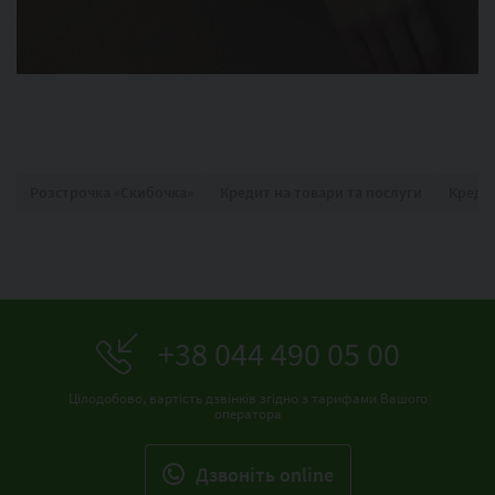
Розстрочка «Скибочка»
Кредит на товари та послуги
Кредит
+38 044 490 05 00
Цілодобово, вартість дзвінків згідно з тарифами Вашого
оператора
Дзвонiть online