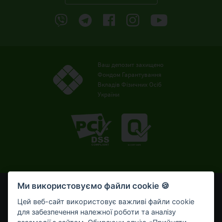
Ваш депозит захищено
Фондом Гарантування
Вкладів Фізичних Осіб
України
Ми використовуємо файли cookie 🍪
© OTP Bank, 2008-2026. Усі права захищені.
Ліцензія НБУ № 191 від 05.10.2011 р.
Цей веб-сайт використовує важливі файли cookie
Внесено до Державного реєстру банків №273
для забезпечення належної роботи та аналізу
від 02.03.1998 р.