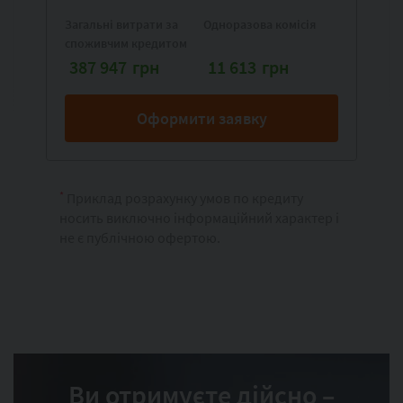
Загальні витрати за
Одноразова комісія
споживчим кредитом
387 947
грн
11 613
грн
Приклад розрахунку умов по кредиту
*
носить виключно інформаційний характер і
не є публічною офертою.
Ви отримуєте дійсно –