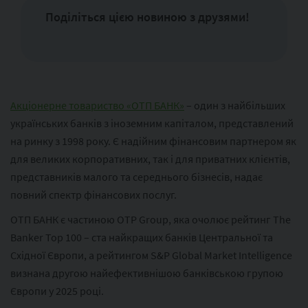
Поділіться цією новиною з друзями!
Акціонерне товариство «ОТП БАНК»
– один з найбільших
українських банків з іноземним капіталом, представлений
на ринку з 1998 року. Є надійним фінансовим партнером як
для великих корпоративних, так і для приватних клієнтів,
представників малого та середнього бізнесів, надає
повний спектр фінансових послуг.
ОТП БАНК є частиною ОТР Group, яка очолює рейтинг The
Banker Top 100 – ста найкращих банків Центральної та
Східної Європи, а рейтингом S&P Global Market Intelligence
визнана другою найефективнішою банківською групою
Європи у 2025 році.