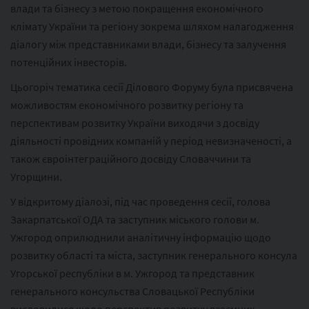
влади та бізнесу з метою покращення економічного
клімату України та регіону зокрема шляхом налагодження
діалогу між представниками влади, бізнесу та залучення
потенційних інвесторів.
Цьогоріч тематика сесії Ділового Форуму була присвячена
можливостям економічного розвитку регіону та
перспективам розвитку України виходячи з досвіду
діяльності провідних компаній у період невизначеності, а
також євроінтеграційного досвіду Словаччини та
Угорщини.
У відкритому діалозі, під час проведення сесії, голова
Закарпатської ОДА та заступник міського голови м.
Ужгород оприлюднили аналітичну інформацію щодо
розвитку області та міста, заступник генерального консула
Угорської республіки в м. Ужгород та представник
генерального консульства Словацької Республіки