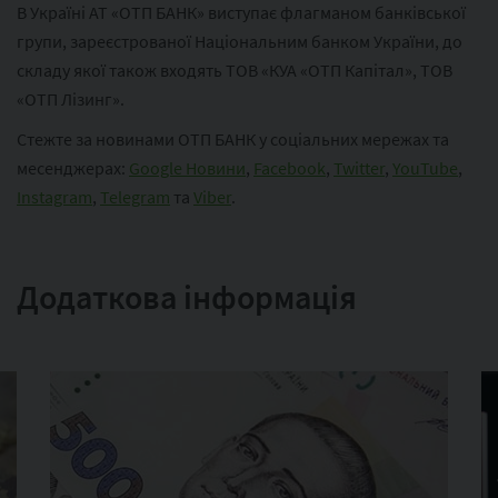
В Україні АТ «ОТП БАНК» виступає флагманом банківської
групи, зареєстрованої Національним банком України, до
складу якої також входять ТОВ «КУА «ОТП Капітал», ТОВ
«ОТП Лізинг».
Стежте за новинами ОТП БАНК у соціальних мережах та
месенджерах:
Google Новини
,
Facebook
,
Twitter
,
YouTube
,
Instagram
,
Telegram
та
Viber
.
Додаткова інформація