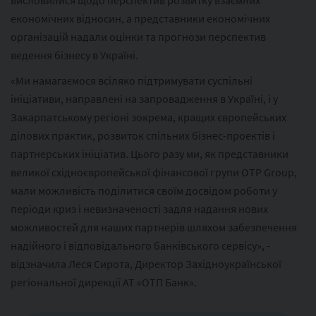
висловилися щодо перспектив розвитку взаємних
економічних відносин, а представники економічних
організацій надали оцінки та прогнози перспектив
ведення бізнесу в Україні.
«Ми намагаємося всіляко підтримувати суспільні
ініціативи, направлені на запровадження в Україні, і у
Закарпатському регіоні зокрема, кращих європейських
ділових практик, розвиток спільних бізнес-проектів і
партнерських ініціатив. Цього разу ми, як представники
великої східноєвропейської фінансової групи OTP Group,
мали можливість поділитися своїм досвідом роботи у
періоди криз і невизначеності задля надання нових
можливостей для наших партнерів шляхом забезпечення
надійного і відповідального банківського сервісу», -
відзначила Леся Сирота, Директор Західноукраїнської
регіональної дирекції АТ «ОТП Банк».