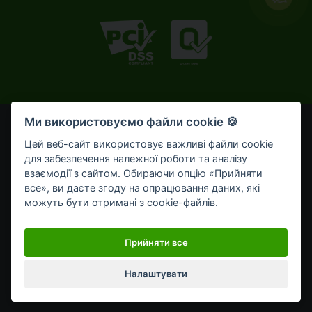
Ми використовуємо файли cookie 🍪
© OTP Bank, 2008-2026. Усі права захищені.
Ліцензія НБУ № 191 від 05.10.2011 р.
Цей веб-сайт використовує важливі файли cookie
Внесено до Державного реєстру банків №273
для забезпечення належної роботи та аналізу
від 02.03.1998 р.
взаємодії з сайтом. Обираючи опцію «Прийняти
все», ви даєте згоду на опрацювання даних, які
Умови використання
Bикористання cookie-файлів
можуть бути отримані з cookie-файлів.
Обробка персональних даних
Мобільний застосунок OTP Bank UA для приватних клієнтів
Прийняти все
Налаштувати