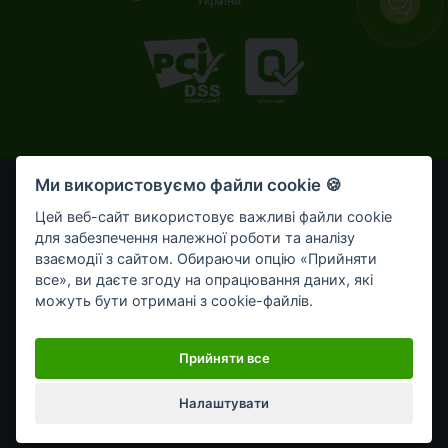
України
Ми використовуємо файли cookie 🍪
© OTP Bank, 2008-2026. Усі права захищені.
Ліцензія НБУ № 191 від 05.10.2011 р.
Цей веб-сайт використовує важливі файли cookie
Внесено до Державного реєстру банків №273
для забезпечення належної роботи та аналізу
від 02.03.1998 р.
взаємодії з сайтом. Обираючи опцію «Прийняти
все», ви даєте згоду на опрацювання даних, які
Умови використання
Bикористання cookie-файлів
можуть бути отримані з cookie-файлів.
Обробка персональних даних
Мобільний застосунок OTP Bank UA для приватних клієнтів
Прийняти все
Налаштувати