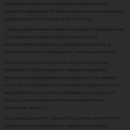
отриманий на підставі проведеного аналізу якості
розкриття інформації 30 найбільшими банками (виходячи
з величини активів станом на 01.10.2013 р.).
У ході дослідження аналізувалося розкриття інформації за
3 основними блоками: структура власності та
корпоративне управління; операційна діяльність та
фінансова звітність; менеджмент і колегіальні органи.
Досягти високого показника в такому актуальному
напрямку ОТП Банку вдалося завдяки прозорому і
своєчасному інформуванню громадськості про зміни в
структурі та організації роботи мережі відділень і точок
продажів банку, розкриттю інформації про продукти і
послуги, а також повному й чесному висвітленню
фінансової звітності.
«Сьогодні відкритість і прозорість установ, яким клієнти
довіряють свої заощадження, набуває особливого