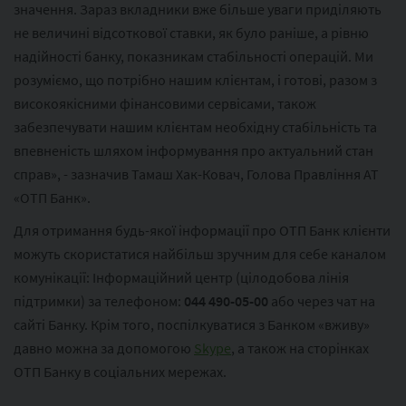
значення. Зараз вкладники вже більше уваги приділяють
не величині відсоткової ставки, як було раніше, а рівню
надійності банку, показникам стабільності операцій. Ми
розуміємо, що потрібно нашим клієнтам, і готові, разом з
високоякісними фінансовими сервісами, також
забезпечувати нашим клієнтам необхідну стабільність та
впевненість шляхом інформування про актуальний стан
справ», - зазначив Тамаш Хак-Ковач, Голова Правління АТ
«ОТП Банк».
Для отримання будь-якої інформації про ОТП Банк клієнти
можуть скористатися найбільш зручним для себе каналом
комунікації: Інформаційний центр (цілодобова лінія
підтримки) за телефоном:
044 490-05-00
або через чат на
сайті Банку. Крім того, поспілкуватися з Банком «вживу»
давно можна за допомогою
Skype
, а також на сторінках
ОТП Банку в соціальних мережах.