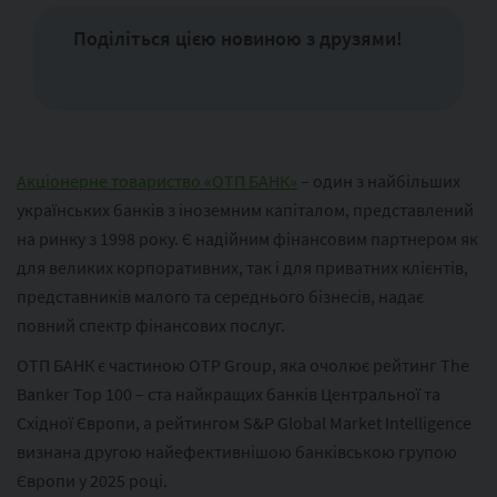
Поділіться цією новиною з друзями!
Акціонерне товариство «ОТП БАНК»
– один з найбільших
українських банків з іноземним капіталом, представлений
на ринку з 1998 року. Є надійним фінансовим партнером як
для великих корпоративних, так і для приватних клієнтів,
представників малого та середнього бізнесів, надає
повний спектр фінансових послуг.
ОТП БАНК є частиною ОТР Group, яка очолює рейтинг The
Banker Top 100 – ста найкращих банків Центральної та
Східної Європи, а рейтингом S&P Global Market Intelligence
визнана другою найефективнішою банківською групою
Європи у 2025 році.