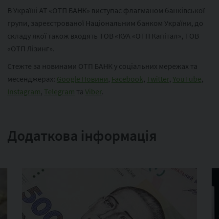
В Україні АТ «ОТП БАНК» виступає флагманом банківської
групи, зареєстрованої Національним банком України, до
складу якої також входять ТОВ «КУА «ОТП Капітал», ТОВ
«ОТП Лізинг».
Стежте за новинами ОТП БАНК у соціальних мережах та
месенджерах:
Google Новини
,
Facebook
,
Twitter
,
YouTube
,
Instagram
,
Telegram
та
Viber
.
Додаткова інформація