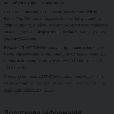
повний спектр фінансових послуг.
ОТП БАНК є частиною ОТР Group, яка очолює рейтинг The
Banker Top 100 – ста найкращих банків Центральної та
Східної Європи, а рейтингом S&P Global Market Intelligence
визнана другою найефективнішою банківською групою
Європи у 2025 році.
В Україні АТ «ОТП БАНК» виступає флагманом банківської
групи, зареєстрованої Національним банком України, до
складу якої також входять ТОВ «КУА «ОТП Капітал», ТОВ
«ОТП Лізинг».
Стежте за новинами ОТП БАНК у соціальних мережах та
месенджерах:
Google Новини
,
Facebook
,
Twitter
,
YouTube
,
Instagram
,
Telegram
та
Viber
.
Додаткова інформація