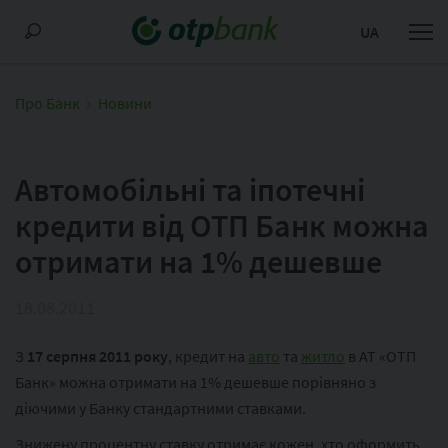
UA
Про Банк
Новини
Автомобільні та іпотечні
кредити від ОТП Банк можна
отримати на 1% дешевше
18.08.2011
З
17 серпня 2011 року
, кредит на
авто
та
житло
в АТ «ОТП
Банк» можна отримати на 1% дешевше порівняно з
діючими у Банку стандартними ставками.
Знижену процентну ставку отримає кожен, хто оформить