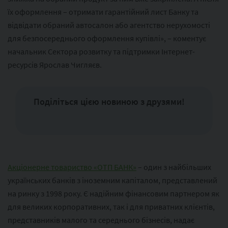
їх оформлення – отримати гарантійний лист Банку та
відвідати обраний автосалон або агентство нерухомості
для безпосереднього оформлення купівлі», – коментує
начальник Сектора розвитку та підтримки Інтернет-
ресурсів Ярослав Чигляєв.
Поділіться цією новиною з друзями!
Акціонерне товариство «ОТП БАНК»
– один з найбільших
українських банків з іноземним капіталом, представлений
на ринку з 1998 року. Є надійним фінансовим партнером як
для великих корпоративних, так і для приватних клієнтів,
представників малого та середнього бізнесів, надає