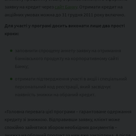
заявку на кредит через
сайт Банку
. Отримати кредит на
акційних умовах можна до 31 грудня 2011 року включно.
Для участі у програмі досить виконати лише два прості
кроки:
заповнити спрощену анкету-заявку на отримання
банківського продукту на корпоративному сайті
Банку;
отримати підтвердження участі в акції і спеціальний
персональний код реєстрації, який засвідчує
наявність знижки на обраний кредит.
«Головна перевага цієї програми – гарантоване одержання
кредиту зі знижкою. Відправивши заявку, клієнт може
спокійно зайнятися збором необхідних документів –
знижка на обраний продукт за ним вже закріплена. А після