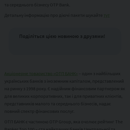
та середнього бізнесу OTP Bank.
Детальну інформацію про діючі пакети шукайте
тут
Поділіться цією новиною з друзями!
Акціонерне товариство «ОТП БАНК»
– один з найбільших
українських банків з іноземним капіталом, представлений
на ринку з 1998 року. Є надійним фінансовим партнером як
для великих корпоративних, так і для приватних клієнтів,
представників малого та середнього бізнесів, надає
повний спектр фінансових послуг.
ОТП БАНК є частиною ОТР Group, яка очолює рейтинг The
Banker Top 100 – ста найкращих банків Центральної та