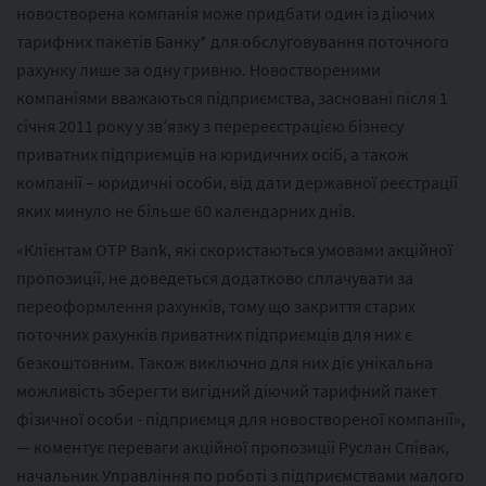
новостворена компанія може придбати один із діючих
тарифних пакетів Банку* для обслуговування поточного
рахунку лише за одну гривню. Новоствореними
компаніями вважаються підприємства, засновані після 1
січня 2011 року у зв’язку з перереєстрацією бізнесу
приватних підприємців на юридичних осіб, а також
компанії – юридичні особи, від дати державної реєстрації
яких минуло не більше 60 календарних днів.
«Клієнтам OTP Bank, які скористаються умовами акційної
пропозиції, не доведеться додатково сплачувати за
переоформлення рахунків, тому що закриття старих
поточних рахунків приватних підприємців для них є
безкоштовним. Також виключно для них діє унікальна
можливість зберегти вигідний діючий тарифний пакет
фізичної особи - підприємця для новоствореної компанії»,
— коментує переваги акційної пропозиції Руслан Співак,
начальник Управління по роботі з підприємствами малого