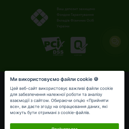
Ваш депозит захищено
Фондом Гарантування
Вкладів Фізичних Осіб
України
Ми використовуємо файли cookie 🍪
© OTP Bank, 2008-2026. Усі права захищені.
Ліцензія НБУ № 191 від 05.10.2011 р.
Цей веб-сайт використовує важливі файли cookie
Внесено до Державного реєстру банків №273
для забезпечення належної роботи та аналізу
від 02.03.1998 р.
взаємодії з сайтом. Обираючи опцію «Прийняти
все», ви даєте згоду на опрацювання даних, які
Умови використання
Bикористання cookie-файлів
можуть бути отримані з cookie-файлів.
Обробка персональних даних
Мобільний застосунок OTP Bank UA для приватних клієнтів
Прийняти все