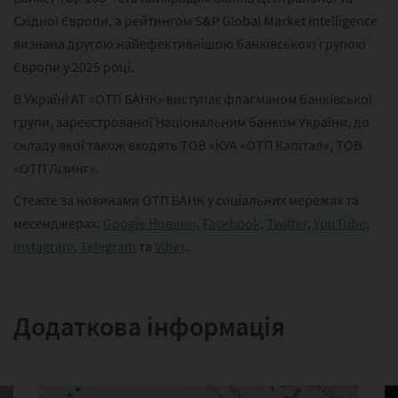
Східної Європи, а рейтингом S&P Global Market Intelligence
визнана другою найефективнішою банківською групою
Європи у 2025 році.
В Україні АТ «ОТП БАНК» виступає флагманом банківської
групи, зареєстрованої Національним банком України, до
складу якої також входять ТОВ «КУА «ОТП Капітал», ТОВ
«ОТП Лізинг».
Стежте за новинами ОТП БАНК у соціальних мережах та
месенджерах:
Google Новини
,
Facebook
,
Twitter
,
YouTube
,
Instagram
,
Telegram
та
Viber
.
Додаткова інформація