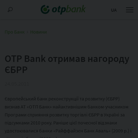
UA
Про Банк
Новини
OTP Bank отримав нагороду
ЄБРР
24.05.2011
Європейський банк реконструкції та розвитку (ЄБРР)
визнав АТ «ОТП Банк» найактивнішим банком-учасником
Програми сприяння розвитку торгівлі ЄБРР в Україні за
підсумками 2010 року. Раніше цієї почесної відзнаки
удостоювалися банки «Райффайзен Банк Аваль» (2009 р.) і