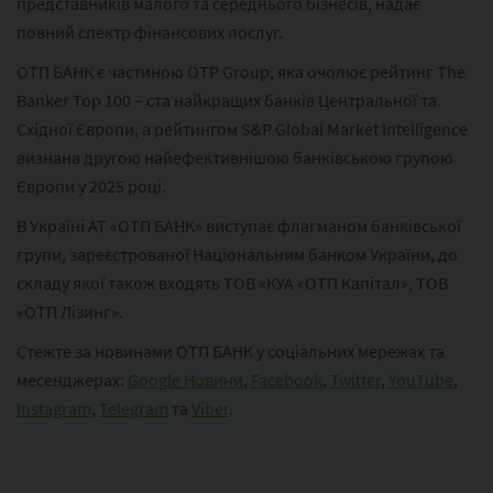
представників малого та середнього бізнесів, надає
повний спектр фінансових послуг.
ОТП БАНК є частиною ОТР Group, яка очолює рейтинг The
Banker Top 100 – ста найкращих банків Центральної та
Східної Європи, а рейтингом S&P Global Market Intelligence
визнана другою найефективнішою банківською групою
Європи у 2025 році.
В Україні АТ «ОТП БАНК» виступає флагманом банківської
групи, зареєстрованої Національним банком України, до
складу якої також входять ТОВ «КУА «ОТП Капітал», ТОВ
«ОТП Лізинг».
Стежте за новинами ОТП БАНК у соціальних мережах та
месенджерах:
Google Новини
,
Facebook
,
Twitter
,
YouTube
,
Instagram
,
Telegram
та
Viber
.