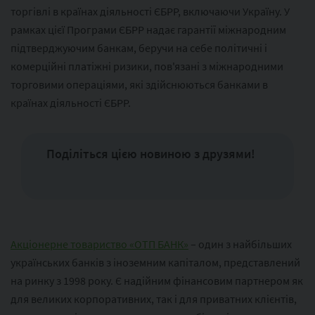
торгівлі в країнах діяльності ЄБРР, включаючи Україну. У
рамках цієї Програми ЄБРР надає гарантії міжнародним
підтверджуючим банкам, беручи на себе політичні і
комерційні платіжні ризики, пов'язані з міжнародними
торговими операціями, які здійснюються банками в
країнах діяльності ЄБРР.
Поділіться цією новиною з друзями!
Акціонерне товариство «ОТП БАНК»
– один з найбільших
українських банків з іноземним капіталом, представлений
на ринку з 1998 року. Є надійним фінансовим партнером як
для великих корпоративних, так і для приватних клієнтів,