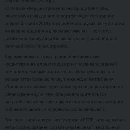
«Укрексімбанк» (2008 р.).
«OTP Bank вперше отримує цю нагороду ЄБРР, але,
враховуючи нашу динаміку портфеля документарних
операцій, який у 2010 році продемонстрував ріст у 2,5 рази,
ми впевнені, що вона цілком заслужена», – коментує
досягнення банку Алла Бініашвілі, член Правління, яка
очолює бізнес-лінію Corporate.
З урахуванням того, що традиційне банківське
кредитування на початку 2010 року розвивалося вкрай
помірними темпами, торговельне фінансування стало
вельми затребуваною послугою серед клієнтів банку.
«Головними нашими перевагами при операціях торгового
фінансування були гнучкість умов та здатність іти
назустріч клієнтові. І ріст нашого портфеля став ще одним
свідченням цього», – підкреслює Алла Бініашвілі.
Програма сприяння розвитку торгівлі ЄБРР впроваджена з
метою стимулювання розвитку зовнішньої і внутрішньої