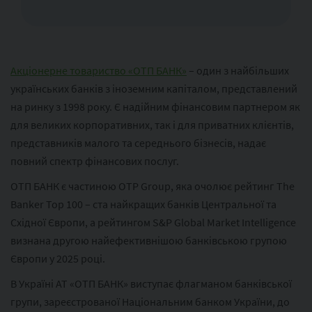
Акціонерне товариство «ОТП БАНК»
– один з найбільших
українських банків з іноземним капіталом, представлений
на ринку з 1998 року. Є надійним фінансовим партнером як
для великих корпоративних, так і для приватних клієнтів,
представників малого та середнього бізнесів, надає
повний спектр фінансових послуг.
ОТП БАНК є частиною ОТР Group, яка очолює рейтинг The
Banker Top 100 – ста найкращих банків Центральної та
Східної Європи, а рейтингом S&P Global Market Intelligence
визнана другою найефективнішою банківською групою
Європи у 2025 році.
В Україні АТ «ОТП БАНК» виступає флагманом банківської
групи, зареєстрованої Національним банком України, до