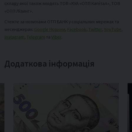
складу якої також входять ТОВ «КУА «ОТП Капітал», ТОВ
«ОТП Лізинг».
Стежте за новинами ОТП БАНК у соціальних мережах та
месенджерах:
Google Новини
,
Facebook
,
Twitter
,
YouTube
,
Instagram
,
Telegram
та
Viber
.
Додаткова інформація