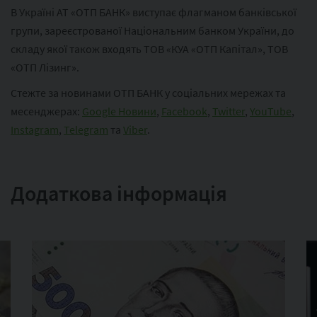
В Україні АТ «ОТП БАНК» виступає флагманом банківської
групи, зареєстрованої Національним банком України, до
складу якої також входять ТОВ «КУА «ОТП Капітал», ТОВ
«ОТП Лізинг».
Стежте за новинами ОТП БАНК у соціальних мережах та
месенджерах:
Google Новини
,
Facebook
,
Twitter
,
YouTube
,
Instagram
,
Telegram
та
Viber
.
Додаткова інформація