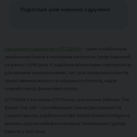
Поділіться цією новиною з друзями!
Акціонерне товариство «ОТП БАНК»
– один з найбільших
українських банків з іноземним капіталом, представлений
на ринку з 1998 року. Є надійним фінансовим партнером як
для великих корпоративних, так і для приватних клієнтів,
представників малого та середнього бізнесів, надає
повний спектр фінансових послуг.
ОТП БАНК є частиною ОТР Group, яка очолює рейтинг The
Banker Top 100 – ста найкращих банків Центральної та
Східної Європи, а рейтингом S&P Global Market Intelligence
визнана другою найефективнішою банківською групою
Європи у 2025 році.