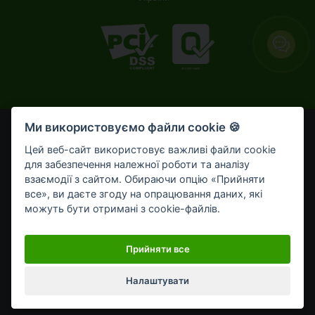
Ми використовуємо файли cookie 🍪
© OTP Bank, 2008-2026. Усі права захищені.
Ліцензія НБУ № 191 від 05.10.2011 р.
Цей веб-сайт використовує важливі файли cookie
Внесено до Державного реєстру банків №273
для забезпечення належної роботи та аналізу
від 02.03.1998 р.
взаємодії з сайтом. Обираючи опцію «Прийняти
все», ви даєте згоду на опрацювання даних, які
Умови використання
Bикористання cookie-файлів
можуть бути отримані з cookie-файлів.
Обробка персональних даних
Мобільний застосунок OTP Bank UA для приватних клієнтів
Прийняти все
Налаштувати