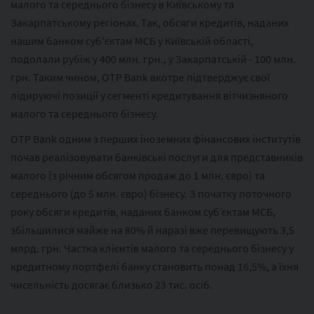
малого та середнього бізнесу в Київському та
Закарпатському регіонах. Так, обсяги кредитів, наданих
нашим банком суб'єктам МСБ у Київській області,
подолали рубіж у 400 млн. грн., у Закарпатській - 100 млн.
грн. Таким чином, OTP Bank вкотре підтверджує свої
лідируючі позиції у сегменті кредитування вітчизняного
малого та середнього бізнесу.
OTP Bank одним з перших іноземних фінансових інститутів
почав реалізовувати банківські послуги для представників
малого (з річним обсягом продаж до 1 млн. євро) та
середнього (до 5 млн. євро) бізнесу. З початку поточного
року обсяги кредитів, наданих банком суб’єктам МСБ,
збільшилися майже на 80% й наразі вже перевищують 3,5
млрд. грн. Частка клієнтів малого та середнього бізнесу у
кредитному портфелі банку становить понад 16,5%, а їхня
чисельність досягає близько 23 тис. осіб.