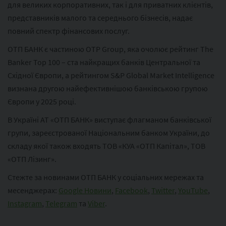
для великих корпоративних, так і для приватних клієнтів,
представників малого та середнього бізнесів, надає
повний спектр фінансових послуг.
ОТП БАНК є частиною ОТР Group, яка очолює рейтинг The
Banker Top 100 – ста найкращих банків Центральної та
Східної Європи, а рейтингом S&P Global Market Intelligence
визнана другою найефективнішою банківською групою
Європи у 2025 році.
В Україні АТ «ОТП БАНК» виступає флагманом банківської
групи, зареєстрованої Національним банком України, до
складу якої також входять ТОВ «КУА «ОТП Капітал», ТОВ
«ОТП Лізинг».
Стежте за новинами ОТП БАНК у соціальних мережах та
месенджерах:
Google Новини
,
Facebook
,
Twitter
,
YouTube
,
Instagram
,
Telegram
та
Viber
.