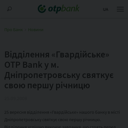
UA
Про Банк
Новини
Відділення «Гвардійське»
OTP Bank у м.
Дніпропетровську святкує
свою першу річницю
25.09.2008
25 вересня відділення «Гвардійське» нашого банку в місті
Дніпропетровську святкує свою першу річницю.
Відділення успішно виконує завдання, що стоять перед