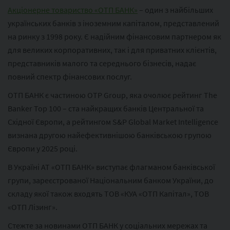
Акціонерне товариство «ОТП БАНК»
– один з найбільших
українських банків з іноземним капіталом, представлений
на ринку з 1998 року. Є надійним фінансовим партнером як
для великих корпоративних, так і для приватних клієнтів,
представників малого та середнього бізнесів, надає
повний спектр фінансових послуг.
ОТП БАНК є частиною ОТР Group, яка очолює рейтинг The
Banker Top 100 – ста найкращих банків Центральної та
Східної Європи, а рейтингом S&P Global Market Intelligence
визнана другою найефективнішою банківською групою
Європи у 2025 році.
В Україні АТ «ОТП БАНК» виступає флагманом банківської
групи, зареєстрованої Національним банком України, до
складу якої також входять ТОВ «КУА «ОТП Капітал», ТОВ
«ОТП Лізинг».
Стежте за новинами ОТП БАНК у соціальних мережах та