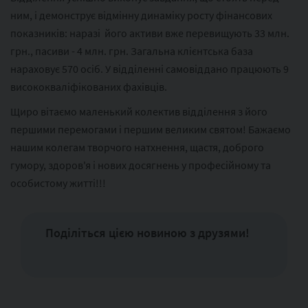
ним, і демонструє відмінну динаміку росту фінансових
показників: наразі його активи вже перевищують 33 млн.
грн., пасиви - 4 млн. грн. Загальна клієнтська база
нараховує 570 осіб. У відділенні самовіддано працюють 9
висококваліфікованих фахівців.
Щиро вітаємо маленький колектив відділення з його
першими перемогами і першим великим святом! Бажаємо
нашим колегам творчого натхнення, щастя, доброго
гумору, здоров'я і нових досягнень у професійному та
особистому житті!!!
Поділіться цією новиною з друзями!