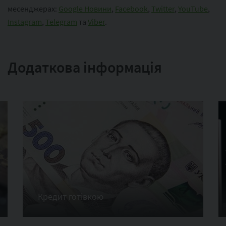
месенджерах:
Google Новини
,
Facebook
,
Twitter
,
YouTube
,
Instagram
,
Telegram
та
Viber
.
Додаткова інформація
Кредит готівкою