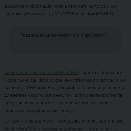
Додаткову інформацію можна отримати за телефоном
Інформаційного центру АТ «ОТП Банк» –
044 490 05 82
.
Поділіться цією новиною з друзями!
Акціонерне товариство «ОТП БАНК»
– один з найбільших
українських банків з іноземним капіталом, представлений
на ринку з 1998 року. Є надійним фінансовим партнером як
для великих корпоративних, так і для приватних клієнтів,
представників малого та середнього бізнесів, надає
повний спектр фінансових послуг.
ОТП БАНК є частиною ОТР Group, яка очолює рейтинг The
Banker Top 100 – ста найкращих банків Центральної та