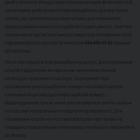
який є агентом Фонду гарантування вкладів фізичних осіб,
організував роботу свого Інформаційного центру таким
чином, що записатися на візит в банк для отримання
відшкодування можна цілодобово (навіть вночі). З метою
оперативної організації виплат виділена телефонна лінія
Інформаційного центру за номером
044 490 05 82
працює
цілодобово.
Після реєстрації в Інформаційному центрі, для отримання
коштів у відділенні вкладникам зазначених банків
необхідно пред'явити паспорт та документ про
присвоєння реєстраційного номера облікової картки
платника податків (ідентифікаційний номер).
Відшкодування також може виплачуватися третім особам
на підставі нотаріально посвідченої довіреності. Для
отримання коштів на підставі свідоцтва про право на
спадщину спадкоємцям попередньо необхідно звернутися
до Фонду.