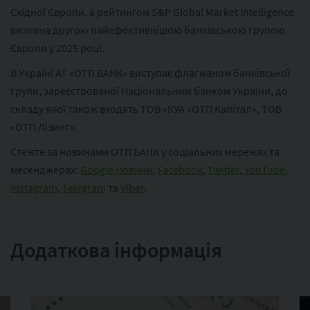
Східної Європи, а рейтингом S&P Global Market Intelligence
визнана другою найефективнішою банківською групою
Європи у 2025 році.
В Україні АТ «ОТП БАНК» виступає флагманом банківської
групи, зареєстрованої Національним банком України, до
складу якої також входять ТОВ «КУА «ОТП Капітал», ТОВ
«ОТП Лізинг».
Стежте за новинами ОТП БАНК у соціальних мережах та
месенджерах:
Google Новини
,
Facebook
,
Twitter
,
YouTube
,
Instagram
,
Telegram
та
Viber
.
Додаткова інформація