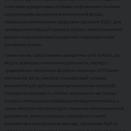
клієнтами-юридичними особами та фізичними особами-
підприємцями документів в електронній формі,
підписаних електронним цифровим підписом (ЕЦП), для
проведення операцій переказу, купівлі, обміну іноземної
валюти та для реєстрації укладених з нерезидентами
договорів позики.
Таким чином, представники юридичних осіб та ФОП, що
ведуть зовнішньо-економічну діяльність, наряду з
традиційною паперовою формою подачі до ОТП банку
контрактів, актів, інвойсів, специфікацій та інших
документів для здійснення вищезазначених операцій,
отримують можливість істотно зекономити час та інші
ресурси, необхідні для відвідування відділення банку, а
також витратні матеріали для створення паперових копій
документів, шляхом передачі необхідного пакету
документів в електронному вигляді, підписаних ЕЦП та