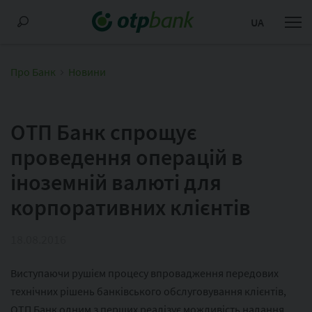
UA
Про Банк
Новини
ОTП Банк спрощує
проведення операцій в
іноземній валюті для
корпоративних клієнтів
18.08.2016
Виступаючи рушієм процесу впровадження передових
технічних рішень банківського обслуговування клієнтів,
ОТП Банк одним з перших реалізує можливість надання