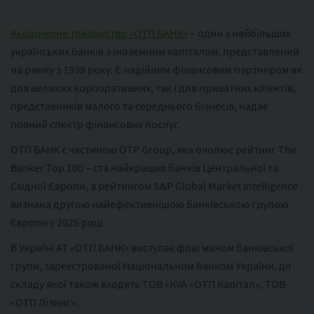
Акціонерне товариство «ОТП БАНК»
– один з найбільших
українських банків з іноземним капіталом, представлений
на ринку з 1998 року. Є надійним фінансовим партнером як
для великих корпоративних, так і для приватних клієнтів,
представників малого та середнього бізнесів, надає
повний спектр фінансових послуг.
ОТП БАНК є частиною ОТР Group, яка очолює рейтинг The
Banker Top 100 – ста найкращих банків Центральної та
Східної Європи, а рейтингом S&P Global Market Intelligence
визнана другою найефективнішою банківською групою
Європи у 2025 році.
В Україні АТ «ОТП БАНК» виступає флагманом банківської
групи, зареєстрованої Національним банком України, до
складу якої також входять ТОВ «КУА «ОТП Капітал», ТОВ
«ОТП Лізинг».