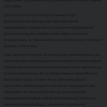
надісланих за допомогою системи клієнт-інтернет-банкінг
OTP online.
Для цього клієнту необхідно отримати ЕЦП
акредитованого Центру сертифікації ключів
Інформаційно-довідкового департаменту Державної
фіскальної служби України, який надає ці послуги
безкоштовно, та підключитися до системи клієнт-інтернет-
банкінгу OTP Online.
«Такі своєчасні технічні та законодавчі нововведення, що
наразі активно впроваджуються в Україні на різних рівнях
управління, покликані наблизити наші бізнес-процеси до
сучасних умов ринку. Ми як представники європейської
фінансової групи, зі свого боку, прагнемо дедалі
спростити і автоматизувати банківські процедури, аби
підтримати вітчизняний бізнес та запропонувати
максимально комфортний формат взаємодії з банком», -
зазначила Ольга Байцар, Начальник Управління