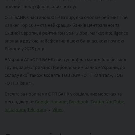
повний спектр фінансових послуг.
ОТП БАНК є частиною ОТР Group, яка очолює рейтинг The
Banker Top 100 – ста найкращих банків Центральної та
Східної Європи, а рейтингом S&P Global Market Intelligence
визнана другою найефективнішою банківською групою
Європи у 2025 році.
В Україні АТ «ОТП БАНК» виступає флагманом банківської
групи, зареєстрованої Національним банком України, до
складу якої також входять ТОВ «КУА «ОТП Капітал», ТОВ
«ОТП Лізинг».
Стежте за новинами ОТП БАНК у соціальних мережах та
месенджерах:
Google Новини
,
Facebook
,
Twitter
,
YouTube
,
Instagram
,
Telegram
та
Viber
.