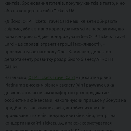
квитків, бронювання готелів, покупку квитків в театр, кіно
або на концерт на сайті Tickets.UA.
«Дійсно, OTP Tickets Travel Card наші клієнти обирають
свідомо, аби активно користуватися усіма перевагами, що
вона відкриває. Адже подорожувати без OTP Tickets Travel
Card – це справді втрачати гроші і можливості», -
прокоментував нагороду Олег Клименко, директор
департаменту розвитку роздрібного бізнесу АТ «ОТП
БАНК».
Нагадаємо,
OTP Tickets Travel Card
– це картка рівня
Platinum з високим рівнем захисту (чіп і payWave), яка
дозволяє її власникам комфортно розпоряджатися
особистими фінансами, накопичуючи при цьому бонуси на
придбання залізничних, авіа, автобусних квитків,
бронювання готелів, покупку квитків в кіно, театр і на
концерти на сайті Tickets.UA, а також користуватися
привілеями преміальної картки VISA та додатковими