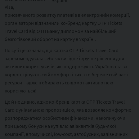
Visa,
присвяченого розвитку платежів в електронній комерції,
організатори відзначили ко-бренд картку OTP Tickets
Travel Card від ОТП Банку дипломом за найбільший
безготівковий оборот на картку в Україні.
По суті це означає, що картка OTP Tickets Travel Card
зарекомендувала себе як вигідне і зручне рішення для
активних користувачів, які подорожують Україною та за
кордон, цінують свій комфорт і тих, хто береже свій час і
ресурси – адже її обирають свідомо і активно нею
користуються!
Це й не дивно, адже ко-бренд картка OTP Tickets Travel
Card є унікальною пропозицією, яка дозволяє комфортно
розпоряджатися особистими фінансами, накопичуючи
при цьому бонуси на купівлю авіаквитків будь-якої
компанії, в тому числі, low-cost, автобусних, залізничних