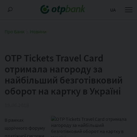
UA
Про Банк
Новини
OTP Tickets Travel Card
отримала нагороду за
найбільший безготівковий
оборот на картку в Україні
19.06.2018
В рамках
щорічного форуму
платіжної системи