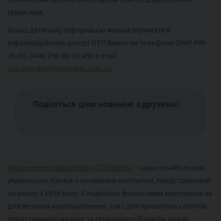
сервісами.
Більш детальну інформацію можна отримати в
Інформаційному центрі ОТП Банку по телефону (044) 490-
05-00, (044) 290-92-05 або e-mail
call.operator@otpbank.com.ua
.
Поділіться цією новиною з друзями!
Акціонерне товариство «ОТП БАНК»
– один з найбільших
українських банків з іноземним капіталом, представлений
на ринку з 1998 року. Є надійним фінансовим партнером як
для великих корпоративних, так і для приватних клієнтів,
представників малого та середнього бізнесів, надає