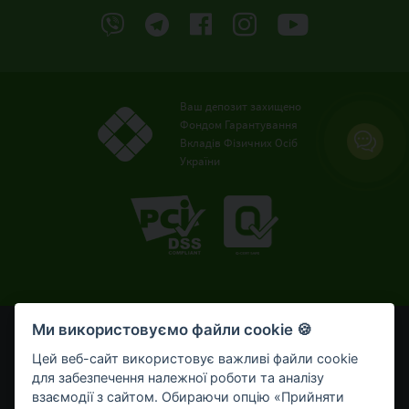
Ваш депозит захищено
Фондом Гарантування
Вкладів Фізичних Осіб
України
Ми використовуємо файли cookie 🍪
© OTP Bank, 2008-2026. Усі права захищені.
Ліцензія НБУ № 191 від 05.10.2011 р.
Цей веб-сайт використовує важливі файли cookie
Внесено до Державного реєстру банків №273
для забезпечення належної роботи та аналізу
від 02.03.1998 р.
взаємодії з сайтом. Обираючи опцію «Прийняти