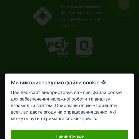
Ваш депозит захищено
Фондом Гарантування
Вкладів Фізичних Осіб
України
Ми використовуємо файли cookie 🍪
© OTP Bank, 2008-2026. Усі права захищені.
Ліцензія НБУ № 191 від 05.10.2011 р.
Цей веб-сайт використовує важливі файли cookie
Внесено до Державного реєстру банків №273
для забезпечення належної роботи та аналізу
від 02.03.1998 р.
взаємодії з сайтом. Обираючи опцію «Прийняти
все», ви даєте згоду на опрацювання даних, які
Умови використання
Bикористання cookie-файлів
можуть бути отримані з cookie-файлів.
Обробка персональних даних
Мобільний застосунок OTP Bank UA для приватних клієнтів
Прийняти все