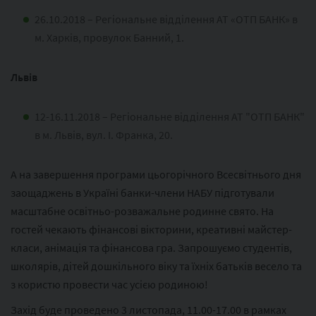
26.10.2018 – Регіональне відділення АТ «ОТП БАНК» в
м. Харків, провулок Банний, 1.
Львів
12-16.11.2018 – Регіональне відділення АТ "ОТП БАНК"
в м. Львів, вул. І. Франка, 20.
А на завершення програми цьогорічного Всесвітнього дня
заощаджень в Україні банки-члени НАБУ підготували
масштабне освітньо-розважальне родинне свято. На
гостей чекають фінансові вікторини, креативні майстер-
класи, анімація та фінансова гра. Запрошуємо студентів,
школярів, дітей дошкільного віку та їхніх батьків весело та
з користю провести час усією родиною!
Захід буде проведено 3 листопада, 11.00-17.00 в рамках