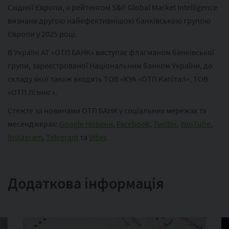
Східної Європи, а рейтингом S&P Global Market Intelligence
визнана другою найефективнішою банківською групою
Європи у 2025 році.
В Україні АТ «ОТП БАНК» виступає флагманом банківської
групи, зареєстрованої Національним банком України, до
складу якої також входять ТОВ «КУА «ОТП Капітал», ТОВ
«ОТП Лізинг».
Стежте за новинами ОТП БАНК у соціальних мережах та
месенджерах:
Google Новини
,
Facebook
,
Twitter
,
YouTube
,
Instagram
,
Telegram
та
Viber
.
Додаткова інформація