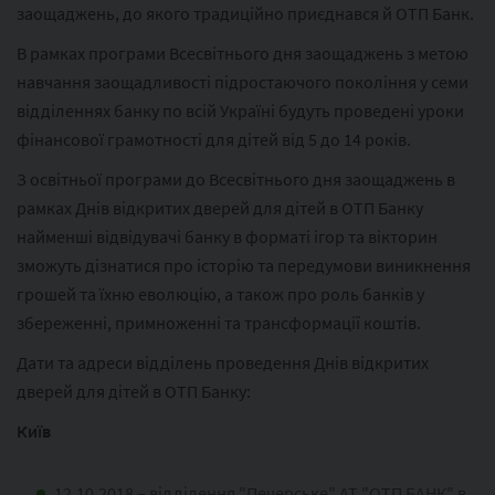
заощаджень, до якого традиційно приєднався й ОТП Банк.
В рамках програми Всесвітнього дня заощаджень з метою
навчання заощадливості підростаючого покоління у семи
відділеннях банку по всій Україні будуть проведені уроки
фінансової грамотності для дітей від 5 до 14 років.
З освітньої програми до Всесвітнього дня заощаджень в
рамках Днів відкритих дверей для дітей в ОТП Банку
найменші відвідувачі банку в форматі ігор та вікторин
зможуть дізнатися про історію та передумови виникнення
грошей та їхню еволюцію, а також про роль банків у
збереженні, примноженні та трансформації коштів.
Дати та адреси відділень проведення Днів відкритих
дверей для дітей в ОТП Банку:
Київ
12.10.2018 – відділення "Печерське" АТ "ОТП БАНК" в