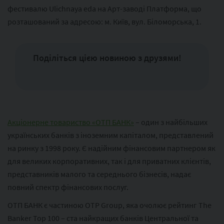
фестивалю Ulichnaya eda на Арт-заводі Платформа, що
розташований за адресою: м. Київ, вул. Біломорська, 1.
Поділіться цією новиною з друзями!
Акціонерне товариство «ОТП БАНК»
– один з найбільших
українських банків з іноземним капіталом, представлений
на ринку з 1998 року. Є надійним фінансовим партнером як
для великих корпоративних, так і для приватних клієнтів,
представників малого та середнього бізнесів, надає
повний спектр фінансових послуг.
ОТП БАНК є частиною ОТР Group, яка очолює рейтинг The
Banker Top 100 – ста найкращих банків Центральної та