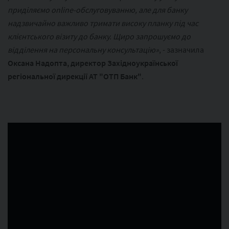
приділяємо online-обслуговуванню, але для банку
надзвичайно важливо тримати високу планку під час
клієнтського візиту до банку. Щиро запрошуємо до
відділення на персональну консультацію»
, - зазначила
Оксана Надопта, директор Західноукраїнської
регіональної дирекції АТ "ОТП Банк"
.