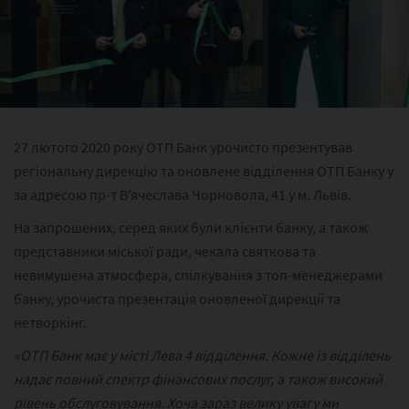
27 лютого 2020 року ОТП Банк урочисто презентував
регіональну дирекцію та оновлене відділення ОТП Банку у
за адресою пр-т В'ячеслава Чорновола, 41 у м. Львів.
На запрошених, серед яких були клієнти банку, а також
представники міської ради, чекала святкова та
невимушена атмосфера, спілкування з топ-менеджерами
банку, урочиста презентація оновленої дирекції та
нетворкінг.
«ОТП Банк має у місті Лева 4 відділення. Кожне із відділень
надає повний спектр фінансових послуг, а також високий
рівень обслуговування. Хоча зараз велику увагу ми