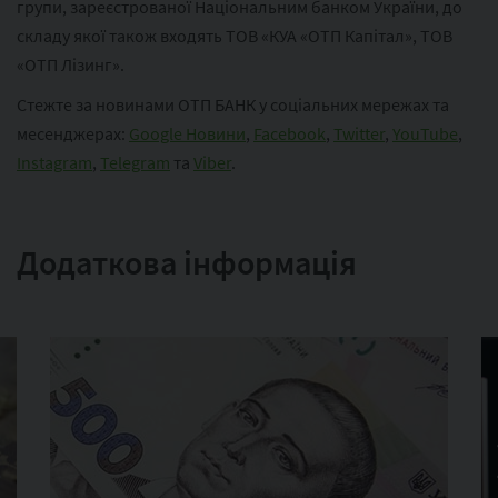
групи, зареєстрованої Національним банком України, до
складу якої також входять ТОВ «КУА «ОТП Капітал», ТОВ
«ОТП Лізинг».
Стежте за новинами ОТП БАНК у соціальних мережах та
месенджерах:
Google Новини
,
Facebook
,
Twitter
,
YouTube
,
Instagram
,
Telegram
та
Viber
.
Додаткова інформація