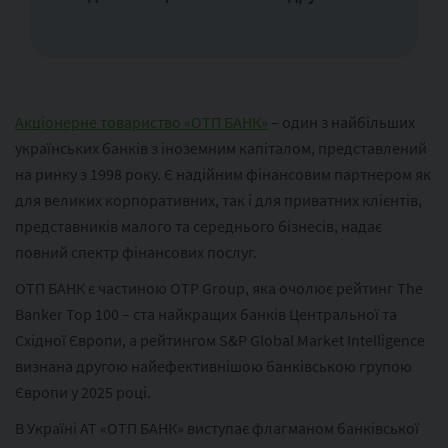
Акціонерне товариство «ОТП БАНК»
– один з найбільших
українських банків з іноземним капіталом, представлений
на ринку з 1998 року. Є надійним фінансовим партнером як
для великих корпоративних, так і для приватних клієнтів,
представників малого та середнього бізнесів, надає
повний спектр фінансових послуг.
ОТП БАНК є частиною ОТР Group, яка очолює рейтинг The
Banker Top 100 – ста найкращих банків Центральної та
Східної Європи, а рейтингом S&P Global Market Intelligence
визнана другою найефективнішою банківською групою
Європи у 2025 році.
В Україні АТ «ОТП БАНК» виступає флагманом банківської