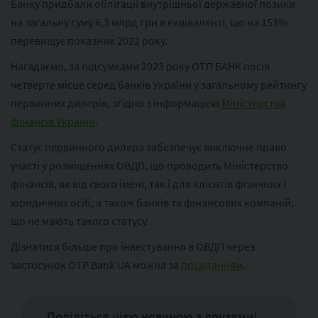
Банку придбали облігації внутрішньої державної позики
на загальну суму 6,3 млрд грн в еквіваленті, що на 153%
перевищує показник 2022 року.
Нагадаємо, за підсумками 2023 року ОТП БАНК посів
четверте місце серед банків України у загальному рейтингу
первинних дилерів, згідно з інформацією
Міністерства
фінансів України
.
Статус первинного дилера забезпечує виключне право
участі у розміщеннях ОВДП, що проводить Міністерство
фінансів, як від свого імені, так і для клієнтів фізичних і
юридичних осіб, а також банків та фінансових компаній,
що не мають такого статусу.
Дізнатися більше про інвестування в ОВДП через
застосунок OTP Bank UA можна за
посиланням
.
Поділіться цією новиною з друзями!