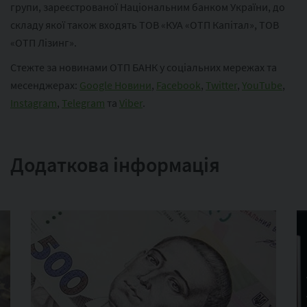
групи, зареєстрованої Національним банком України, до
складу якої також входять ТОВ «КУА «ОТП Капітал», ТОВ
«ОТП Лізинг».
Стежте за новинами ОТП БАНК у соціальних мережах та
месенджерах:
Google Новини
,
Facebook
,
Twitter
,
YouTube
,
Instagram
,
Telegram
та
Viber
.
Додаткова інформація