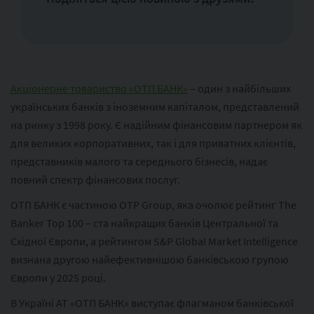
Акціонерне товариство «ОТП БАНК»
– один з найбільших
українських банків з іноземним капіталом, представлений
на ринку з 1998 року. Є надійним фінансовим партнером як
для великих корпоративних, так і для приватних клієнтів,
представників малого та середнього бізнесів, надає
повний спектр фінансових послуг.
ОТП БАНК є частиною ОТР Group, яка очолює рейтинг The
Banker Top 100 – ста найкращих банків Центральної та
Східної Європи, а рейтингом S&P Global Market Intelligence
визнана другою найефективнішою банківською групою
Європи у 2025 році.
В Україні АТ «ОТП БАНК» виступає флагманом банківської