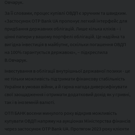
Овчарук.
За її словами, процес купівлі ОВДП є зручним та швидким.
«Застосунок OTP Bank UA пропонує легкий інтерфейс для
придбання державних облігацій. Лише кілька кліків – і
цінні папери у вашому портфелі облігацій. Це надійна та
вигідна інвестиція в майбутнє, оскільки погашення ОВДП
на 100% гарантується державою», – підкреслила
В.Овчарук.
Інвестування в облігації внутрішньої державної позики - це
не тільки можливість підтримати фінансову стабільність
України в умовах війни, а й гарна нагода диверсифікувати
свої заощадження і отримати додатковий дохід як у гривні,
так і в іноземній валюті.
ОТП БАНК восени минулого року відкрив можливість
купувати ОВДП напряму на аукціонах Міністерства фінансів
через застосунок OTP Bank UA. Протягом 2023 року клієнти