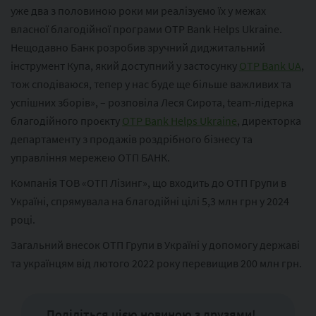
уже два з половиною роки ми реалізуємо їх у межах
власної благодійної програми OTP Bank Helps Ukraine.
Нещодавно Банк розробив зручний диджитальний
інструмент Купа, який доступний у застосунку
OTP Bank UA
,
тож сподіваюся, тепер у нас буде ще більше важливих та
успішних зборів», – розповіла Леся Сирота, team-лідерка
благодійного проєкту
OTP Bank Helps Ukraine
, директорка
департаменту з продажів роздрібного бізнесу та
управління мережею ОТП БАНК.
Компанія ТОВ «ОТП Лізинг», що входить до ОТП Групи в
Україні, спрямувала на благодійні цілі 5,3 млн грн у 2024
році.
Загальний внесок ОТП Групи в Україні у допомогу державі
та українцям від лютого 2022 року перевищив 200 млн грн.
Поділіться цією новиною з друзями!