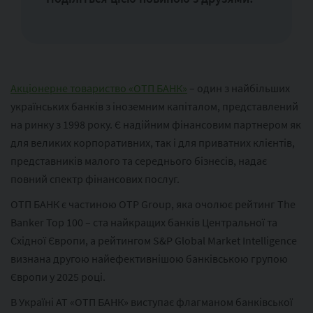
Акціонерне товариство «ОТП БАНК»
– один з найбільших
українських банків з іноземним капіталом, представлений
на ринку з 1998 року. Є надійним фінансовим партнером як
для великих корпоративних, так і для приватних клієнтів,
представників малого та середнього бізнесів, надає
повний спектр фінансових послуг.
ОТП БАНК є частиною ОТР Group, яка очолює рейтинг The
Banker Top 100 – ста найкращих банків Центральної та
Східної Європи, а рейтингом S&P Global Market Intelligence
визнана другою найефективнішою банківською групою
Європи у 2025 році.
В Україні АТ «ОТП БАНК» виступає флагманом банківської