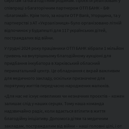
сиротам та багатодітним родинам. Проєкти реалізовані у
співпраці з багаторічним партнером ОТП БАНК – БФ
«Благомай». Крім того, за кошти OTP Bank, Угорщина, та у
партнерстві з АТ «Укрзалізниця» було організовано літній
відпочинок у Будапешті для 117 українських дітей,
постраждалих від війни.
У грудні 2024 року працівники ОТП БАНК зібрали 1 мільйон
гривень на внутрішньому благодійному аукціоні для
придбання інкубатора в Харківський обласний
перинатальний центр. Це обладнання є вкрай важливим
для медичного закладу, оскільки призначене для
порятунку життів передчасно народжених малюків.
«Для нас не існує невеликих чи незначних проєктів – кожен
залишає слід у наших серцях. Тому наша команда
надзвичайно радіє, коли вдається втілити в життя
благодійну ініціативу. Допомога дітям та медичним
закладам, постраждалим від війни – наші головні цілі, і от