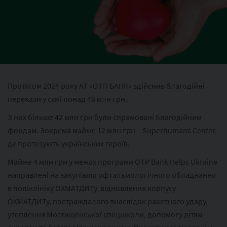
Протягом 2024 року АТ «ОТП БАНК» здійснив благодійні
перекази у сумі понад 46 млн грн.
З них більше 42 млн грн були спрямовані благодійним
фондам. Зокрема майже 12 млн грн – Superhumans Center,
де протезують українських героїв.
Майже 4 млн грн у межах програми OTP Bank Helps Ukraine
направлені на закупівлю офтальмологічного обладнання
в поліклініку ОХМАТДИТу, відновлення корпусу
ОХМАТДИТу, постраждалого внаслідок ракетного удару,
утеплення Мостищенської спецшколи, допомогу дітям-