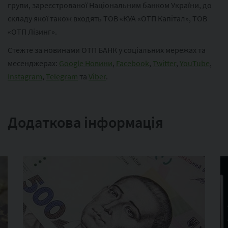
групи, зареєстрованої Національним банком України, до
складу якої також входять ТОВ «КУА «ОТП Капітал», ТОВ
«ОТП Лізинг».
Стежте за новинами ОТП БАНК у соціальних мережах та
месенджерах:
Google Новини
,
Facebook
,
Twitter
,
YouTube
,
Instagram
,
Telegram
та
Viber
.
Додаткова інформація