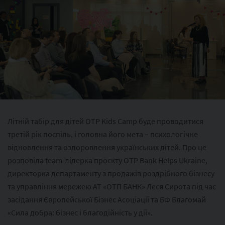
Літній табір для дітей OTP Kids Camp буде проводитися
третій рік поспіль, і головна його мета – психологічне
відновлення та оздоровлення українських дітей. Про це
розповіла team-лідерка проєкту OTP Bank Helps Ukraine,
директорка департаменту з продажів роздрібного бізнесу
та управління мережею АТ «ОТП БАНК» Леся Сирота під час
засідання Європейської Бізнес Асоціації та БФ Благомай
«Сила добра: бізнес і благодійність у дії».