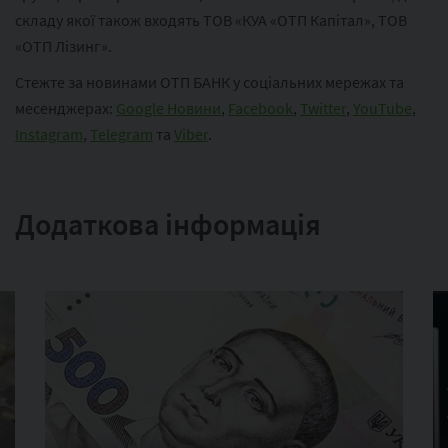
складу якої також входять ТОВ «КУА «ОТП Капітал», ТОВ
«ОТП Лізинг».
Стежте за новинами ОТП БАНК у соціальних мережах та
месенджерах:
Google Новини
,
Facebook
,
Twitter
,
YouTube
,
Instagram
,
Telegram
та
Viber
.
Додаткова інформація