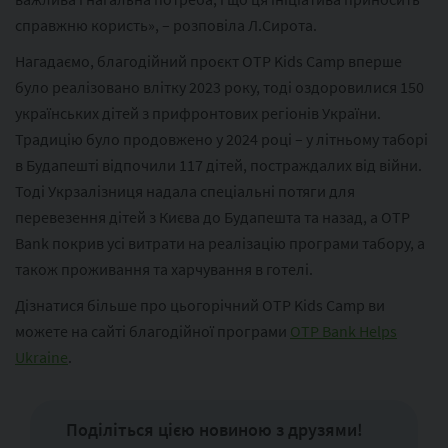
справжню користь», – розповіла Л.Сирота.
Нагадаємо, благодійний проєкт OTP Kids Camp вперше
було реалізовано влітку 2023 року, тоді оздоровилися 150
українських дітей з прифронтових регіонів України.
Традицію було продовжено у 2024 році – у літньому таборі
в Будапешті відпочили 117 дітей, постраждалих від війни.
Тоді Укрзалізниця надала спеціальні потяги для
перевезення дітей з Києва до Будапешта та назад, а OTP
Bank покрив усі витрати на реалізацію програми табору, а
також проживання та харчування в готелі.
Дізнатися більше про цьогорічний OTP Kids Camp ви
можете на сайті благодійної програми
OTP Bank Helps
Ukraine
.
Поділіться цією новиною з друзями!