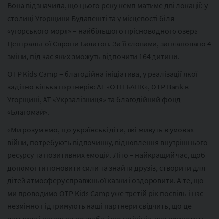
Вона відзначила, що цього року кемп матиме дві локації: у
столиці Угорщини Будапешті та у місцевості біля
«угорського моря» – найбільшого прісноводного озера
Центральної Європи Балатон. За її словами, заплановано 4
зміни, під час яких зможуть відпочити 164 дитини.
OTP Kids Camp – благодійна ініціатива, у реалізації якої
задіяно кілька партнерів: АТ «ОТП БАНК», OTP Bank в
Угорщині, АТ «Укрзалізниця» та благодійний фонд
«Благомай».
«Ми розуміємо, що українські діти, які живуть в умовах
війни, потребують відпочинку, відновлення внутрішнього
ресурсу та позитивних емоцій. Літо – найкращий час, щоб
допомогти поновити сили та знайти друзів, створити для
дітей атмосферу справжньої казки і оздоровити. А те, що
ми проводимо OTP Kids Camp уже третій рік поспіль і нас
незмінно підтримують наші партнери свідчить, що це
важлива і нагальна потреба, і що ця ініціатива приносить