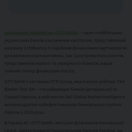
Акціонерне товариство «ОТП БАНК»
– один з найбільших
українських банків з іноземним капіталом, представлений
на ринку з 1998 року. Є надійним фінансовим партнером як
для великих корпоративних, так і для приватних клієнтів,
представників малого та середнього бізнесів, надає
повний спектр фінансових послуг.
ОТП БАНК є частиною ОТР Group, яка очолює рейтинг The
Banker Top 100 – ста найкращих банків Центральної та
Східної Європи, а рейтингом S&P Global Market Intelligence
визнана другою найефективнішою банківською групою
Європи у 2025 році.
В Україні АТ «ОТП БАНК» виступає флагманом банківської
групи, зареєстрованої Національним банком України, до