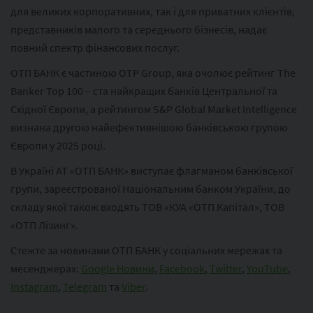
для великих корпоративних, так і для приватних клієнтів,
представників малого та середнього бізнесів, надає
повний спектр фінансових послуг.
ОТП БАНК є частиною ОТР Group, яка очолює рейтинг The
Banker Top 100 – ста найкращих банків Центральної та
Східної Європи, а рейтингом S&P Global Market Intelligence
визнана другою найефективнішою банківською групою
Європи у 2025 році.
В Україні АТ «ОТП БАНК» виступає флагманом банківської
групи, зареєстрованої Національним банком України, до
складу якої також входять ТОВ «КУА «ОТП Капітал», ТОВ
«ОТП Лізинг».
Стежте за новинами ОТП БАНК у соціальних мережах та
месенджерах:
Google Новини
,
Facebook
,
Twitter
,
YouTube
,
Instagram
,
Telegram
та
Viber
.