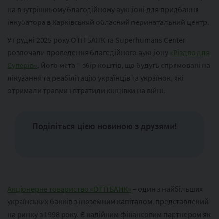
на внутрішньому благодійному аукціоні для придбання
інкубатора в Харківський обласний перинатальний центр.
У грудні 2025 року ОТП БАНК та Superhumans Center
розпочали проведення благодійного аукціону
«Різдво для
Суперів»
. Його мета – збір коштів, що будуть спрямовані на
лікування та реабілітацію українців та українок, які
отримали травми і втратили кінцівки на війні.
Поділіться цією новиною з друзями!
Акціонерне товариство «ОТП БАНК»
– один з найбільших
українських банків з іноземним капіталом, представлений
на ринку з 1998 року. Є надійним фінансовим партнером як