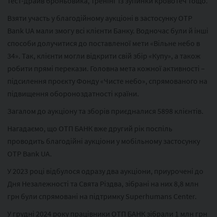
тест-драйв броньовика, тренінг із зупинки кровотеч тощо.
Взяти участь у благодійному аукціоні в застосунку OTP
Bank UA мали змогу всі клієнти Банку. Водночас були й інші
способи долучитися до поставленої мети «Вільне небо в
34». Так, клієнти могли відкрити свій збір «Купу», а також
робити прямі перекази. Головна мета кожної активності –
підсилення проєкту Фонду «Чисте небо», спрямованого на
підвищення обороноздатності країни.
Загалом до аукціону та зборів приєдналися 5898 клієнтів.
Нагадаємо, що ОТП БАНК вже другий рік поспіль
проводить благодійні аукціони у мобільному застосунку
ОТР Bank UA.
У 2023 році відбулося одразу два аукціони, приурочені до
Дня Незалежності та Свята Різдва, зібрані на них 8,8 млн
грн були спрямовані на підтримку Superhumans Center.
У грудні 2024 року працівники ОТП БАНК зібрали 1 млн грн