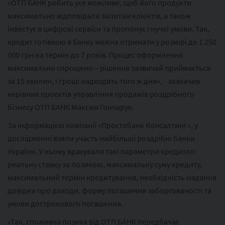
«ОТП БАНК робить усе можливе, щоб його продукти
максимально відповідали запитам клієнтів, а також
інвестує в цифрові сервіси та пропонує гнучкі умови. Так,
кредит готівкою в Банку можна отримати у розмірі до 1 250
000 грн на термін до 7 років. Процес оформлення
максимально спрощено – рішення зазвичай приймається
за 15 хвилин, і гроші надходять того ж дня», - зазначив
керівник проєктів управління продажів роздрібного
бізнесу ОТП БАНК Максим Гончарук.
За інформацією компанії «Простобанк Консалтинг», у
дослідженні взяли участь найбільші роздрібні банки
України. У ньому врахували такі параметри кредиток:
реальну ставку за позикою, максимальну суму кредиту,
максимальний термін кредитування, необхідність надання
довідки про доходи, форму погашення заборгованості та
умови дострокового погашення.
«Так, споживча позика від ОТП БАНК передбачає