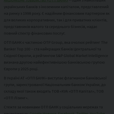
Акціонерне товариство «ОТП БАНК»
– один з найбільших
українських банків з іноземним капіталом, представлений
на ринку з 1998 року. Є надійним фінансовим партнером як
для великих корпоративних, так і для приватних клієнтів,
представників малого та середнього бізнесів, надає
повний спектр фінансових послуг.
ОТП БАНК є частиною ОТР Group, яка очолює рейтинг The
Banker Top 100 – ста найкращих банків Центральної та
Східної Європи, а рейтингом S&P Global Market Intelligence
визнана другою найефективнішою банківською групою
Європи у 2025 році.
В Україні АТ «ОТП БАНК» виступає флагманом банківської
групи, зареєстрованої Національним банком України, до
складу якої також входять ТОВ «КУА «ОТП Капітал», ТОВ
«ОТП Лізинг».
Стежте за новинами ОТП БАНК у соціальних мережах та
месенджерах:
Google Новини
,
Facebook
,
Twitter
,
YouTube
,