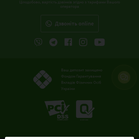
Цілодобово, вартість дзвінків згідно з тарифами Вашого
оператора
Дзвонiть online
Ваш депозит захищено
Фондом Гарантування
Вкладів Фізичних Осіб
України