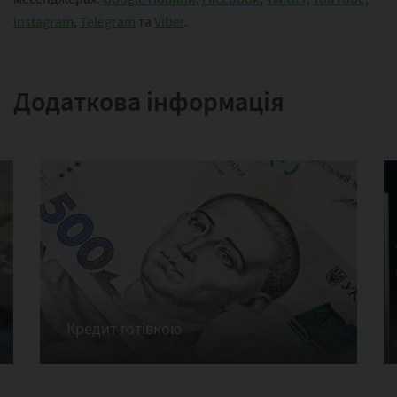
Instagram
,
Telegram
та
Viber
.
Додаткова інформація
Кредит готівкою